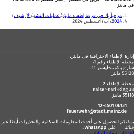
في ماينز
أنت
مرحباً بك في فرقة إطفاء ماينز
عمليات النشر
الأرشيف
هنا
2024
آب/أغسطس 2024
منطقة
القدم
إدارة الإطفاء الاحترافية في ماينز،
محطة الإطفاء رقم 1،
شارع ياكوب-ليشنر 11،
55128 ماينز
محطة الإطفاء 2
Kaiser-Karl-Ring 38
55118 ماينز
06131 12-4501
feuerwehr
stadt.mainz
de
يمكنكم الحصول على أحدث المعلومات السكانية والتحذيرات أيضًا عبر
قناتنا
على WhatsApp
(
.
إعدادات حماية البيانات
ي