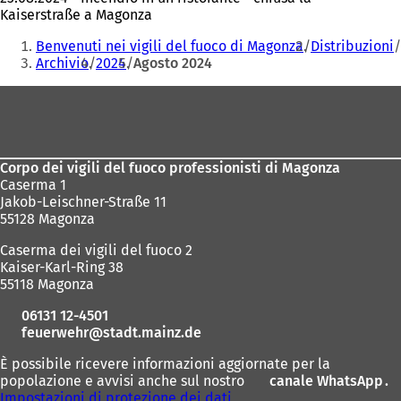
Kaiserstraße a Magonza
Siete
Benvenuti nei vigili del fuoco di Magonza
Distribuzioni
qui:
Archivio
2024
Agosto 2024
Area
dei
piedi
Corpo dei vigili del fuoco professionisti di Magonza
Caserma 1
Jakob-Leischner-Straße 11
55128 Magonza
Caserma dei vigili del fuoco 2
Kaiser-Karl-Ring 38
55118 Magonza
06131 12-4501
feuerwehr
stadt.mainz
de
È possibile ricevere informazioni aggiornate per la
popolazione e avvisi anche sul nostro
canale WhatsApp
(
.
Impostazioni di protezione dei dati
S