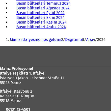
Basın bültenleri Temmuz 2024
Basın bültenleri Ağustos 2024
Basın bültenleri Eylül 2024
Basın bültenleri Ekim 2024
Basın bültenleri Kasım 2024
Basın bültenleri Aralık 2024
Buradasınız:
Mainz itfaiyesine hoş geldiniz
Dağıtımlar
Arşiv
2024
Ayak
bölgesi
Mainz Profesyonel
İtfaiye Teşkilatı
1. İtfaiye
İstasyonu Jakob-Leischner-Straße 11
55128 Mainz
İtfaiye İstasyonu 2
Kaiser-Karl-Ring 38
55118 Mainz
06131 12-4501