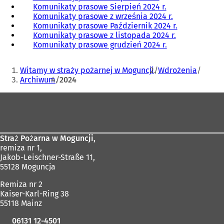
Komunikaty prasowe Sierpień 2024 r.
Komunikaty prasowe z września 2024 r.
Komunikaty prasowe Październik 2024 r.
Komunikaty prasowe z listopada 2024 r.
Komunikaty prasowe grudzień 2024 r.
Jesteś
Witamy w straży pożarnej w Moguncji
Wdrożenia
tutaj:
Archiwum
2024
Obszar
stóp
Straż Pożarna w Moguncji,
remiza nr 1,
Jakob-Leischner-Straße 11,
55128 Moguncja
Remiza nr 2
Kaiser-Karl-Ring 38
55118 Mainz
06131 12-4501