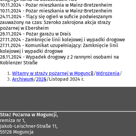
10.11.2024 - Pożar mieszkania w Mainz-Bretzenheim
10.11.2024 - Pożar mieszkania w Mainz-Bretzenheim
24.11.2024 - Tlący się ogień w suficie podwieszanym
zauważony na czas: Szeroko zakrojona akcja straży
pożarnej w Ebersheim
26.11.2024 - Pożar garażu w Drais
27.11.2024 - Zamknięcie linii kolejowej i wypadki drogowe
27.11.2024 - Komunikat uzupełniający: Zamknięcie linii
kolejowej i wypadki drogowe
28.11.2024 - Wypadek drogowy z 2 rannymi osobami na
Koblenzer Straße
Jesteś
Witamy w straży pożarnej w Moguncji
Wdrożenia
tutaj:
Archiwum
2024
Listopad 2024 r.
Obszar
stóp
Straż Pożarna w Moguncji,
remiza nr 1,
Jakob-Leischner-Straße 11,
55128 Moguncja