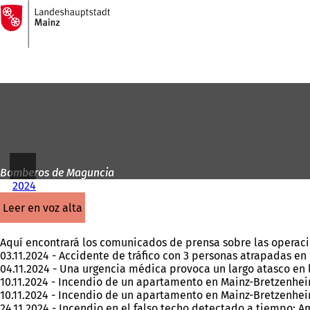
A
la
Saltar al contenido
página
de
inicio
Bomberos de Maguncia
2024
leer en voz alta
Aquí encontrará los comunicados de prensa sobre las operac
03.11.2024 - Accidente de tráfico con 3 personas atrapadas e
04.11.2024 - Una urgencia médica provoca un largo atasco en 
10.11.2024 - Incendio de un apartamento en Mainz-Bretzenhe
10.11.2024 - Incendio de un apartamento en Mainz-Bretzenhe
24.11.2024 - Incendio en el falso techo detectado a tiempo: