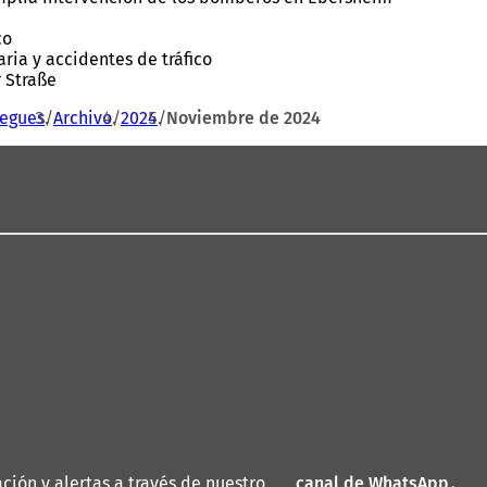
co
aria y accidentes de tráfico
r Straße
iegues
Archivo
2024
Noviembre de 2024
ión y alertas a través de nuestro
canal de WhatsApp
(
.