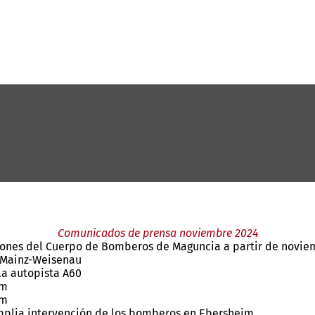
Comunicados de prensa noviembre 2024
iones del Cuerpo de Bomberos de Maguncia a partir de novie
n Mainz-Weisenau
la autopista A60
im
im
 Amplia intervención de los bomberos en Ebersheim