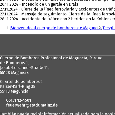
26.11.2024 - Incendio de un garaje en Drais
27.11.2024 - Cierre de la línea ferroviaria y accidentes de tráfi
27.11.2024 - Mensaje de seguimiento: Cierre de la línea ferrovi
28.11.2024 - Accidente de tráfico con 2 heridos en la Koblenze
Estás
Bienvenido al cuerpo de bomberos de Maguncia
Despl
aquí:
Zona
de
los
Cuerpo de Bomberos Profesional de Maguncia,
Parque
pies
de Bomberos 1,
Jakob-Leischner-Straße 11,
55128 Maguncia
Cuartel de bomberos 2
Kaiser-Karl-Ring 38
55118 Maguncia
06131 12-4501
feuerwehr
stadt.mainz
de
También puede recibir información actualizada para la poblac