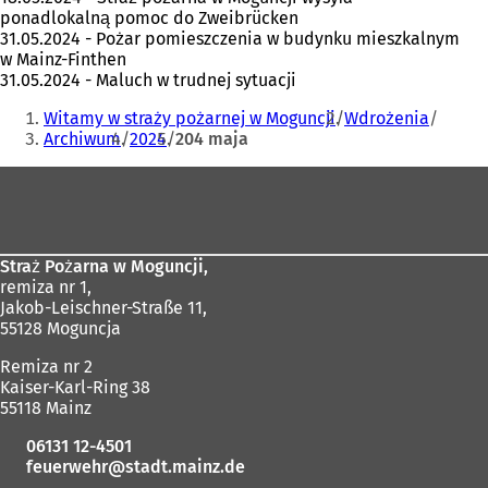
ponadlokalną pomoc do Zweibrücken
31.05.2024 - Pożar pomieszczenia w budynku mieszkalnym
w Mainz-Finthen
31.05.2024 - Maluch w trudnej sytuacji
Jesteś
Witamy w straży pożarnej w Moguncji
Wdrożenia
tutaj:
Archiwum
2024
204 maja
Obszar
stóp
Straż Pożarna w Moguncji,
remiza nr 1,
Jakob-Leischner-Straße 11,
55128 Moguncja
Remiza nr 2
Kaiser-Karl-Ring 38
55118 Mainz
06131 12-4501
feuerwehr
stadt.mainz
de