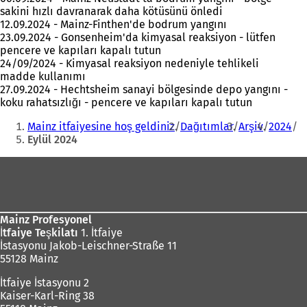
sakini hızlı davranarak daha kötüsünü önledi
12.09.2024 - Mainz-Finthen'de bodrum yangını
23.09.2024 - Gonsenheim'da kimyasal reaksiyon - lütfen
pencere ve kapıları kapalı tutun
24/09/2024 - Kimyasal reaksiyon nedeniyle tehlikeli
madde kullanımı
27.09.2024 - Hechtsheim sanayi bölgesinde depo yangını -
koku rahatsızlığı - pencere ve kapıları kapalı tutun
Buradasınız:
Mainz itfaiyesine hoş geldiniz
Dağıtımlar
Arşiv
2024
Eylül 2024
Ayak
bölgesi
Mainz Profesyonel
İtfaiye Teşkilatı
1. İtfaiye
İstasyonu Jakob-Leischner-Straße 11
55128 Mainz
İtfaiye İstasyonu 2
Kaiser-Karl-Ring 38