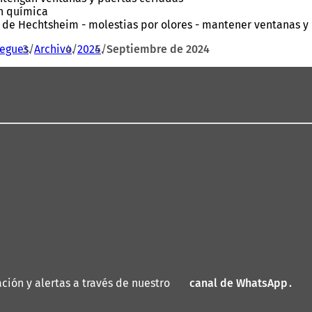
ón química
l de Hechtsheim - molestias por olores - mantener ventanas y
iegues
Archivo
2024
Septiembre de 2024
ión y alertas a través de nuestro
canal de WhatsApp
(
.
S
e