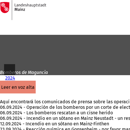
A
la
Saltar al contenido
página
de
inicio
Bomberos de Maguncia
2024
leer en voz alta
Aquí encontrará los comunicados de prensa sobre las operac
06.09.2024 - Operación de los bomberos por un corte de elec
06.09.2024 - Los bomberos rescatan a un cisne herido
06.09.2024 - Incendio en un sótano en Mainz Neustadt - un r
12.09.2024 - Incendio en un sótano en Mainz-Finthen
23.09.2024 - Reacción química en Gonsenheim - por favor ma