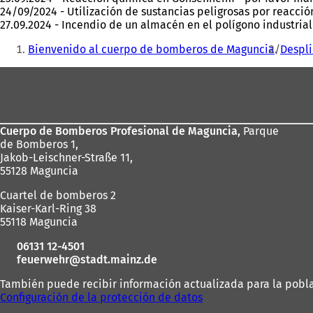
24/09/2024 - Utilización de sustancias peligrosas por reacci
27.09.2024 - Incendio de un almacén en el polígono industria
Estás
Bienvenido al cuerpo de bomberos de Maguncia
Despl
aquí:
Zona
de
los
Cuerpo de Bomberos Profesional de Maguncia,
Parque
pies
de Bomberos 1,
Jakob-Leischner-Straße 11,
55128 Maguncia
Cuartel de bomberos 2
Kaiser-Karl-Ring 38
55118 Maguncia
06131 12-4501
feuerwehr
stadt.mainz
de
También puede recibir información actualizada para la poblac
Configuración de la protección de datos