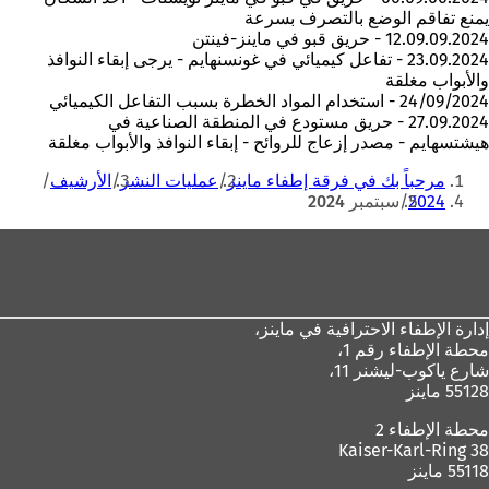
يمنع تفاقم الوضع بالتصرف بسرعة
12.09.09.2024 - حريق قبو في ماينز-فينتن
23.09.2024 - تفاعل كيميائي في غونسنهايم - يرجى إبقاء النوافذ
والأبواب مغلقة
24/09/2024 - استخدام المواد الخطرة بسبب التفاعل الكيميائي
27.09.2024 - حريق مستودع في المنطقة الصناعية في
هيشتسهايم - مصدر إزعاج للروائح - إبقاء النوافذ والأبواب مغلقة
أنت
مرحباً بك في فرقة إطفاء ماينز
عمليات النشر
الأرشيف
هنا
2024
سبتمبر 2024
منطقة
القدم
إدارة الإطفاء الاحترافية في ماينز،
محطة الإطفاء رقم 1،
شارع ياكوب-ليشنر 11،
55128 ماينز
محطة الإطفاء 2
Kaiser-Karl-Ring 38
55118 ماينز