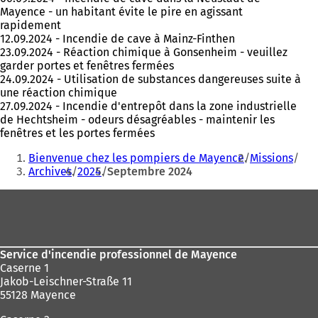
Mayence - un habitant évite le pire en agissant
rapidement
12.09.2024 - Incendie de cave à Mainz-Finthen
23.09.2024 - Réaction chimique à Gonsenheim - veuillez
garder portes et fenêtres fermées
24.09.2024 - Utilisation de substances dangereuses suite à
une réaction chimique
27.09.2024 - Incendie d'entrepôt dans la zone industrielle
de Hechtsheim - odeurs désagréables - maintenir les
fenêtres et les portes fermées
Vous
Bienvenue chez les pompiers de Mayence
Missions
êtes
Archives
2024
Septembre 2024
ici
Pied
:
de
page
Service d'incendie professionnel de Mayence
Caserne 1
Jakob-Leischner-Straße 11
55128 Mayence