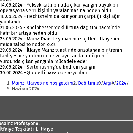
14.06.2024 - Yüksek katlı binada çıkan yangın büyük bir
operasyona ve 11 kişinin yaralanmasına neden oldu
18.06.2024 - Hechtsheim'da kamyonun çarptığı kişi ağır
yaralandı
21.06.2024 - Rheinhessen'deki fırtına dağıtım hacminde
hafif bir artışa neden oldu
25.06.2024 - Mainz-Drais'te yanan mazı çitleri itfaiyenin
müdahalesine neden oldu
29.06.2024 - İtfaiye Mainz tünelinde arızalanan bir trenin
tahliyesine yardımcı olur ve aynı anda bir öğrenci
yurdunda çıkan yangınla mücadele eder
29.06.2024 - Sertoriusring'de bodrum yangını
30.06.2024 - Şiddetli hava operasyonları
Buradasınız:
Mainz itfaiyesine hoş geldiniz
Dağıtımlar
Arşiv
2024
Haziran 2024
Ayak
bölgesi
Mainz Profesyonel
İtfaiye Teşkilatı
1. İtfaiye