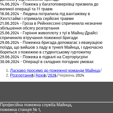
14.06.2024 - Пожежа у багатоповерхівці призвела до
великої операції та 11 травм
18.06.2024 - Людина потрапила під вантажівку в
Хехтсгаймі і отримала серйозні травми
21.06.2024 - Гроза в Рейнхессені спричинила незначне
збільшення обсягу розгортання
25.06.2024 - Горіння живоплоту з туї в Майнц-Драйсі
спричинило втручання пожежної бригади
29.06.2024 - Пожежна бригада допомагає з евакуацією
поїзда, що вийшов з ладу в тунелі Майнца, і одночасно
бореться з пожежею в студентському гуртожитку
29.06.2024 - Пожежа в підвалі на Серторіусрінг
30.06.2024 - Операції в складних погодних умовах
Ти
Ласкаво просимо до пожежної команди Майнца
тут:
Розгортання
Архів
2024
Червень 2024
Зона
для
ніг
Професійна пожежна служба Майнца,
пожежна станція № 1,