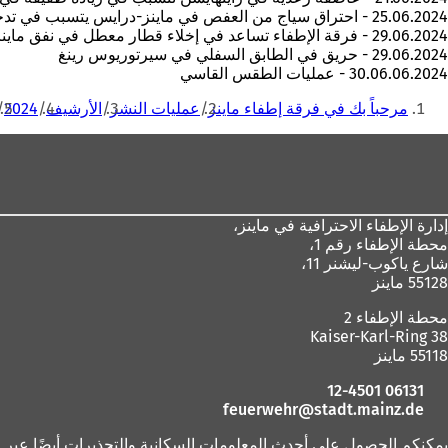
25.06.2024 - احتراق سياج من العفص في ماينز-درايس يتسبب في تدخل فرق الإطفاء
29.06.2024 - فرقة الإطفاء تساعد في إخلاء قطار معطل في نفق ماينز وتكافح في الوقت نفسه حريقًا في سكن الطلاب
29.06.2024 - حريق في الطابق السفلي في سيرتوريوس رينغ
30.06.06.2024 - عمليات الطقس القاسي
أنت
مرحباً بك في فرقة إطفاء ماينز
عمليات النشر
الأرشيف
2024
هنا
منطقة
القدم
إدارة الإطفاء الاحترافية في ماينز،
محطة الإطفاء رقم 1،
شارع ياكوب-ليشنر 11،
55128 ماينز
محطة الإطفاء 2
Kaiser-Karl-Ring 38
55118 ماينز
06131 12-4501
feuerwehr
stadt.mainz
de
يمكنكم الحصول على أحدث المعلومات السكانية والتحذيرات أيضًا عبر قن