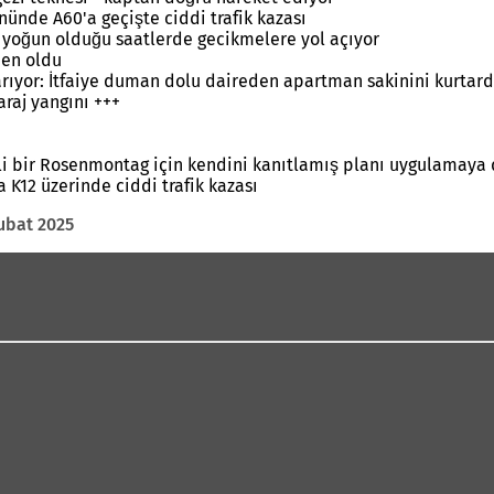
ünde A60'a geçişte ciddi trafik kazası
n yoğun olduğu saatlerde gecikmelere yol açıyor
den oldu
arıyor: İtfaiye duman dolu daireden apartman sakinini kurtard
raj yangını +++
enli bir Rosenmontag için kendini kanıtlamış planı uygulamay
K12 üzerinde ciddi trafik kazası
ubat 2025