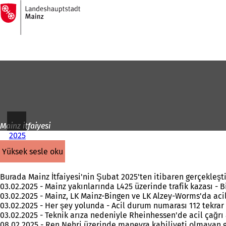
Ana
sayfaya
İçeriğe atla
Mainz itfaiyesi
2025
yüksek sesle oku
Burada Mainz İtfaiyesi'nin Şubat 2025'ten itibaren gerçekleştird
03.02.2025 - Mainz yakınlarında L425 üzerinde trafik kazası - Bi
03.02.2025 - Mainz, LK Mainz-Bingen ve LK Alzey-Worms'da acil
03.02.2025 - Her şey yolunda - Acil durum numarası 112 tekrar 
03.02.2025 - Teknik arıza nedeniyle Rheinhessen'de acil çağrı 
08.02.2025 - Ren Nehri üzerinde manevra kabiliyeti olmayan g