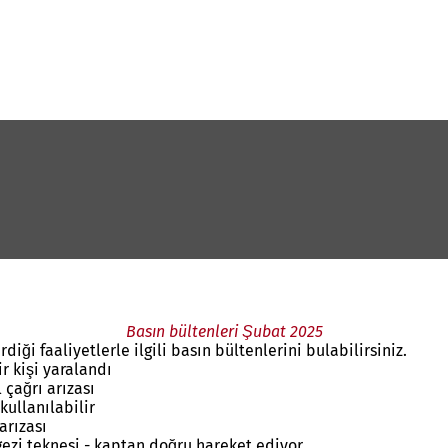
Basın bültenleri Şubat 2025
iği faaliyetlerle ilgili basın bültenlerini bulabilirsiniz.
r kişi yaralandı
 çağrı arızası
kullanılabilir
arızası
ezi teknesi - kaptan doğru hareket ediyor