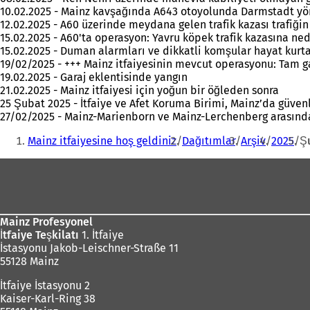
10.02.2025 - Mainz kavşağında A643 otoyolunda Darmstadt yön
12.02.2025 - A60 üzerinde meydana gelen trafik kazası trafiği
15.02.2025 - A60'ta operasyon: Yavru köpek trafik kazasına ne
15.02.2025 - Duman alarmları ve dikkatli komşular hayat kurt
19/02/2025 - +++ Mainz itfaiyesinin mevcut operasyonu: Tam ga
19.02.2025 - Garaj eklentisinde yangın
21.02.2025 - Mainz itfaiyesi için yoğun bir öğleden sonra
25 Şubat 2025 - İtfaiye ve Afet Koruma Birimi, Mainz’da güv
27/02/2025 - Mainz-Marienborn ve Mainz-Lerchenberg arasında 
Buradasınız:
Mainz itfaiyesine hoş geldiniz
Dağıtımlar
Arşiv
2025
Ş
Ayak
bölgesi
Mainz Profesyonel
İtfaiye Teşkilatı
1. İtfaiye
İstasyonu Jakob-Leischner-Straße 11
55128 Mainz
İtfaiye İstasyonu 2
Kaiser-Karl-Ring 38