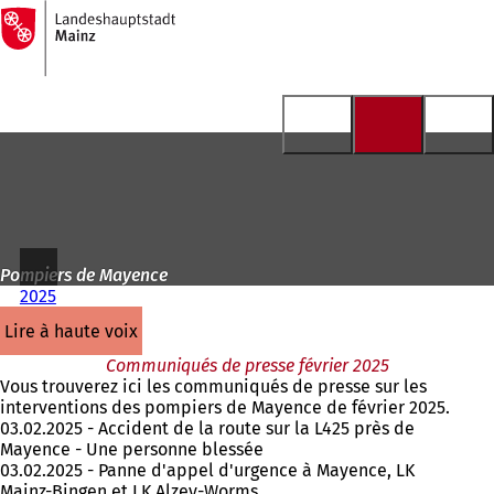
Vers
la
Accéder au contenu
page
d'accueil
Pompiers de Mayence
2025
lire à haute voix
Communiqués de presse février 2025
Vous trouverez ici les communiqués de presse sur les
interventions des pompiers de Mayence de février 2025.
03.02.2025 - Accident de la route sur la L425 près de
Mayence - Une personne blessée
03.02.2025 - Panne d'appel d'urgence à Mayence, LK
Mainz-Bingen et LK Alzey-Worms