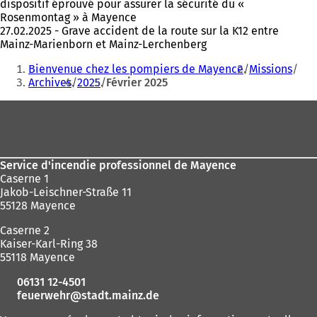
dispositif éprouvé pour assurer la sécurité du «
Rosenmontag » à Mayence
27.02.2025 - Grave accident de la route sur la K12 entre
Mainz-Marienborn et Mainz-Lerchenberg
Vous
Bienvenue chez les pompiers de Mayence
Missions
êtes
Archives
2025
Février 2025
ici
Pied
:
de
page
Service d'incendie professionnel de Mayence
Caserne 1
Jakob-Leischner-Straße 11
55128 Mayence
Caserne 2
Kaiser-Karl-Ring 38
55118 Mayence
06131 12-4501
feuerwehr
stadt.mainz
de