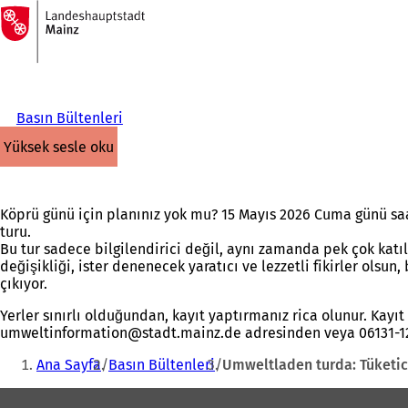
Ana
sayfaya
İçeriğe atla
Basın Bültenleri
yüksek sesle oku
Köprü günü için planınız yok mu? 15 Mayıs 2026 Cuma günü saat 
turu.
Bu tur sadece bilgilendirici değil, aynı zamanda pek çok katıl
değişikliği, ister denenecek yaratıcı ve lezzetli fikirler ol
çıkıyor.
Yerler sınırlı olduğundan, kayıt yaptırmanız rica olunur. Kayıt
umweltinformation
stadt.mainz
de
adresinden veya 06131-12
Buradasınız:
Ana Sayfa
Basın Bültenleri
Umweltladen turda: Tüketici
Ayak