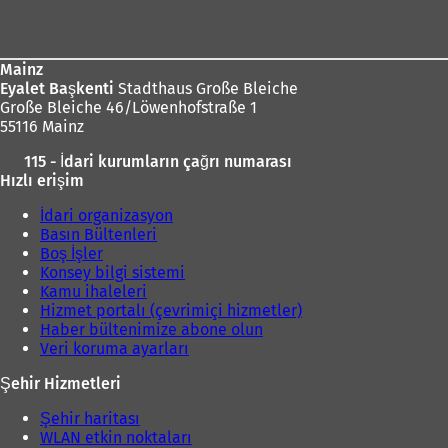
bölgesi
Mainz
Eyalet Başkenti
Stadthaus Große Bleiche
Große Bleiche 46/Löwenhofstraße 1
55116 Mainz
115 - İdari kurumların çağrı numarası
Hızlı erişim
İdari organizasyon
Basın Bültenleri
Boş İşler
Konsey bilgi sistemi
Kamu ihaleleri
Hizmet portalı (çevrimiçi hizmetler)
Haber bültenimize abone olun
Veri koruma ayarları
Şehir Hizmetleri
Şehir haritası
WLAN etkin noktaları