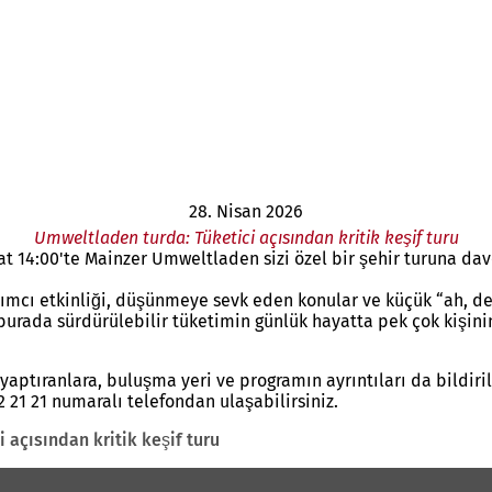
28. Nisan 2026
Umweltladen turda: Tüketici açısından kritik keşif turu
14:00'te Mainzer Umweltladen sizi özel bir şehir turuna davet 
ımcı etkinliği, düşünmeye sevk eden konular ve küçük “ah, deme
sun, burada sürdürülebilir tüketimin günlük hayatta pek çok ki
 yaptıranlara, buluşma yeri ve programın ayrıntıları da bildiri
 21 21 numaralı telefondan ulaşabilirsiniz.
 açısından kritik keşif turu