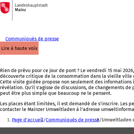
Vers
la
Accéder au contenu
page
d'accueil
Communiqués de presse
lire à haute voix
Rien de prévu pour ce jour de pont ? Le vendredi 15 mai 2026,
découverte critique de la consommation dans la vieille ville
Cette visite guidée propose non seulement des informations i
révélation. Qu'il s'agisse de discussions, de changements de
peut être plus simple que beaucoup ne le pensent.
Les places étant limitées, il est demandé de s’inscrire. Les p
contacter le Mainzer Umweltladen à l’adresse
umweltinforma
Vous
Page d'accueil
Communiqués de presse
Umweltladen o
êtes
Pied
ici