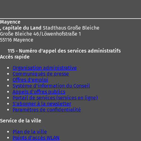
de
:
page
Mayence
, capitale du Land
Stadthaus Große Bleiche
Große Bleiche 46/Löwenhofstraße 1
55116 Mayence
115 - Numéro d'appel des services administratifs
Accès rapide
Organisation administrative
Communiqués de presse
Offres d'emploi
Système d'information du Conseil
Appels d'offres publics
Portail de services (services en ligne)
S'abonner à la newsletter
Paramètres de confidentialité
Service de la ville
Plan de la ville
Points d'accès WLAN