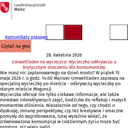
Do
strony
Przejdź do treści
głównej
Komunikaty prasowe
czytać na głos
28. kwietnia 2026
Umweltladen na wycieczce: Wycieczka odkrywcza o
krytycznym znaczeniu dla konsumentów
Nie masz nic zaplanowanego na dzień mostu? W piątek 15
maja 2026 r. o godz. 14:00 Mainzer Umweltladen zaprasza na
specjalną wycieczkę po mieście - odkrywczą wycieczkę po
starym mieście Moguncji.
Wycieczka oferuje nie tylko ciekawe informacje, ale także
mnóstwo interaktywnych zajęć, bodźców do refleksji i małych
momentów olśnienia. Niezależnie od tego, czy chodzi o
dyskusję, zmianę perspektywy, czy też kreatywne i smaczne
pomysły do wypróbowania, tutaj wyraźnie widać, że
zrównoważona konsumpcja w codziennym życiu może być
prostsza, niż wielu sądzi.