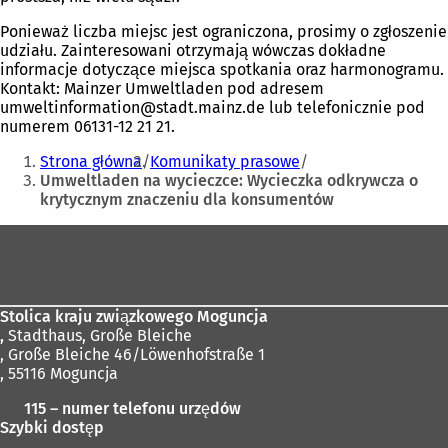
Ponieważ liczba miejsc jest ograniczona, prosimy o zgłoszenie
udziału. Zainteresowani otrzymają wówczas dokładne
informacje dotyczące miejsca spotkania oraz harmonogramu.
Kontakt: Mainzer Umweltladen pod adresem
umweltinformation
stadt.mainz
de
lub telefonicznie pod
numerem 06131-12 21 21.
Jesteś
Strona główna
Komunikaty prasowe
tutaj:
Umweltladen na wycieczce: Wycieczka odkrywcza o
krytycznym znaczeniu dla konsumentów
Obszar
stóp
Stolica kraju związkowego Moguncja
,
Stadthaus, Große Bleiche
, Große Bleiche 46/Löwenhofstraße 1
, 55116 Moguncja
115 – numer telefonu urzędów
Szybki dostęp