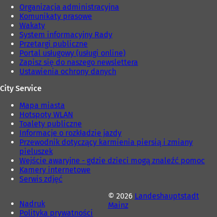
Organizacja administracyjna
Komunikaty prasowe
Wakaty
System informacyjny Rady
Przetargi publiczne
Portal usługowy (usługi online)
Zapisz się do naszego newslettera
Ustawienia ochrony danych
City Service
Mapa miasta
Hotspoty WLAN
Toalety publiczne
Informacje o rozkładzie jazdy
Przewodnik dotyczący karmienia piersią i zmiany
pieluszek
Wejście awaryjne - gdzie dzieci mogą znaleźć pomoc
Kamery internetowe
Serwis zdjęć
© 2026
Landeshauptstadt
Nadruk
Mainz
Polityka prywatności