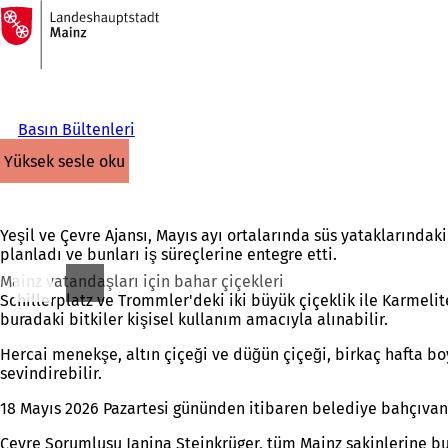
Ana
sayfaya
İçeriğe atla
Basın Bültenleri
yüksek sesle oku
Yeşil ve Çevre Ajansı, Mayıs ayı ortalarında süs yataklarında
planladı ve bunları iş süreçlerine entegre etti.
Mainz vatandaşları için bahar çiçekleri
Schillerplatz ve Trommler'deki iki büyük çiçeklik ile Karmelit
buradaki bitkiler kişisel kullanım amacıyla alınabilir.
Hercai menekşe, altın çiçeği ve düğün çiçeği, birkaç hafta bo
sevindirebilir.
18 Mayıs 2026 Pazartesi gününden itibaren belediye bahçıvanl
Çevre Sorumlusu Janina Steinkrüger, tüm Mainz sakinlerine bu e