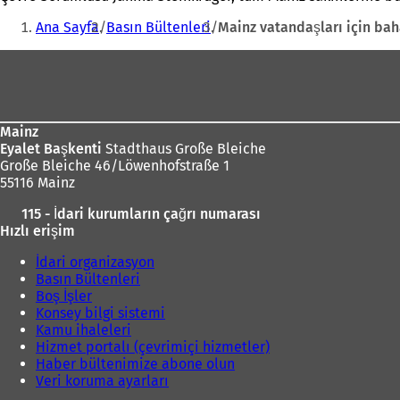
Buradasınız:
Ana Sayfa
Basın Bültenleri
Mainz vatandaşları için bah
Ayak
bölgesi
Mainz
Eyalet Başkenti
Stadthaus Große Bleiche
Große Bleiche 46/Löwenhofstraße 1
55116 Mainz
115 - İdari kurumların çağrı numarası
Hızlı erişim
İdari organizasyon
Basın Bültenleri
Boş İşler
Konsey bilgi sistemi
Kamu ihaleleri
Hizmet portalı (çevrimiçi hizmetler)
Haber bültenimize abone olun
Veri koruma ayarları