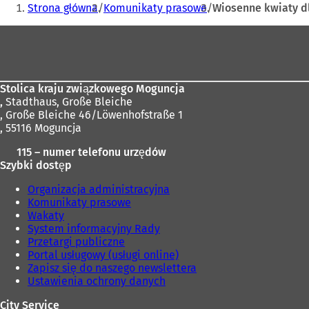
Jesteś
Strona główna
Komunikaty prasowe
Wiosenne kwiaty d
tutaj:
Obszar
stóp
Stolica kraju związkowego Moguncja
,
Stadthaus, Große Bleiche
, Große Bleiche 46/Löwenhofstraße 1
, 55116 Moguncja
115 – numer telefonu urzędów
Szybki dostęp
Organizacja administracyjna
Komunikaty prasowe
Wakaty
System informacyjny Rady
Przetargi publiczne
Portal usługowy (usługi online)
Zapisz się do naszego newslettera
Ustawienia ochrony danych
City Service