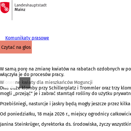
Do
strony
Przejdź do treści
głównej
Komunikaty prasowe
czytać na głos
W samą porę na zmianę kwiatów na rabatach ozdobnych w połow
włączyła je do procesów pracy.
Wiosenne kwiaty dla mieszkańców Moguncji
Dwa duże klomby przy Schillerplatz i Trommler oraz trzy klo
mogli „przejąć” je i zabrać stamtąd rośliny do użytku prywatn
Przebiśniegi, nasturcje i jaskry będą mogły jeszcze przez kil
Od poniedziałku, 18 maja 2026 r., miejscy ogrodnicy całkowici
Janina Steinkrüger, dyrektorka ds. środowiska, życzy wszystk