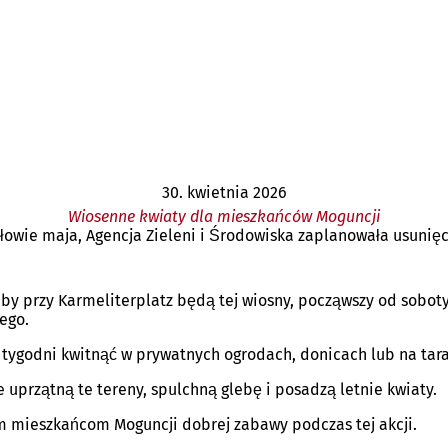
30. kwietnia 2026
Wiosenne kwiaty dla mieszkańców Moguncji
ie maja, Agencja Zieleni i Środowiska zaplanowała usunięcie
mby przy Karmeliterplatz będą tej wiosny, począwszy od sobot
ego.
ka tygodni kwitnąć w prywatnych ogrodach, donicach lub na tar
e uprzątną te tereny, spulchną glebę i posadzą letnie kwiaty.
im mieszkańcom Moguncji dobrej zabawy podczas tej akcji.