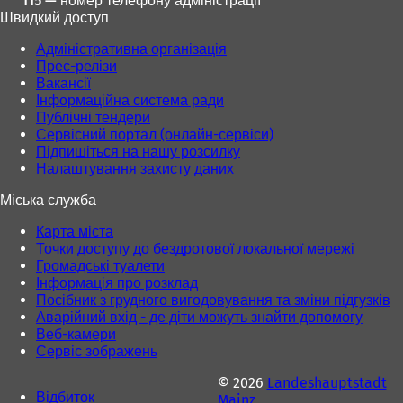
115 — номер телефону адміністрації
Швидкий доступ
Адміністративна організація
Прес-релізи
Вакансії
Інформаційна система ради
Публічні тендери
Сервісний портал (онлайн-сервіси)
Підпишіться на нашу розсилку
Налаштування захисту даних
Міська служба
Карта міста
Точки доступу до бездротової локальної мережі
Громадські туалети
Інформація про розклад
Посібник з грудного вигодовування та зміни підгузків
Аварійний вхід - де діти можуть знайти допомогу
Веб-камери
Сервіс зображень
© 2026
Landeshauptstadt
Відбиток
Mainz