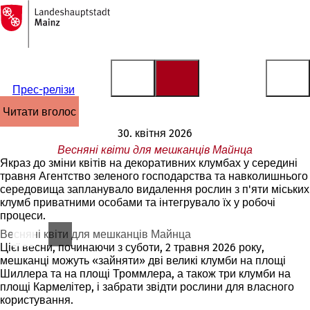
На
головну
Перейти до змісту
сторінку
Прес-релізи
читати вголос
30. квітня 2026
Весняні квіти для мешканців Майнца
Якраз до зміни квітів на декоративних клумбах у середині
травня Агентство зеленого господарства та навколишнього
середовища запланувало видалення рослин з п'яти міських
клумб приватними особами та інтегрувало їх у робочі
процеси.
Весняні квіти для мешканців Майнца
Цієї весни, починаючи з суботи, 2 травня 2026 року,
мешканці можуть «зайняти» дві великі клумби на площі
Шиллера та на площі Троммлера, а також три клумби на
площі Кармелітер, і забрати звідти рослини для власного
користування.