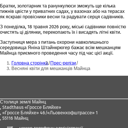
Братки, золотарник та ранункулюси зможуть ще кілька
тижнів цвісти у приватних садах, у вазонах або на терасах
як яскраві провісники весни та радувати серця садівників.
З понеділка, 18 травня 2026 року, міські садівники повністю
очистять ці ділянки, перекопають їх і висадять літні квіти.
Заступниця мера з питань охорони навколишнього
середовища Яніна Штайнкрюгер бажає всім мешканцям
Майнца приємного проведення часу під час цієї акції.
Ти
Головна сторінка
Прес-релізи
тут:
Весняні квіти для мешканців Майнца
Зона
для
ніг
Столиця землі Майнц
,
Stadthaus «Гроссе Бляйхе»
, «Гроссе Бляйхе» 46/«Льовенхофштрассе» 1
, 55116 Майнц