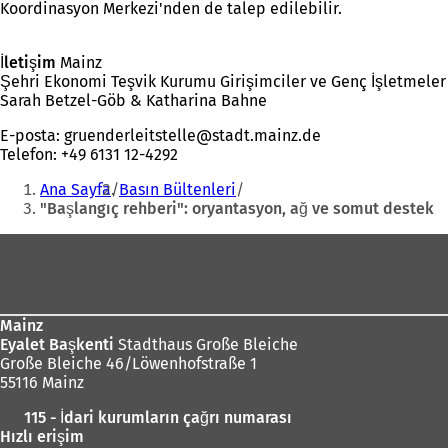
Koordinasyon Merkezi'nden de talep edilebilir.
açılır)
İletişim
Mainz
Şehri Ekonomi Teşvik Kurumu Girişimciler ve Genç İşletmeler
Sarah Betzel-Göb & Katharina Bahne
E-posta:
gruenderleitstelle
stadt.mainz
de
Telefon: +49 6131 12-4292
Buradasınız:
Ana Sayfa
Basın Bültenleri
"Başlangıç rehberi": oryantasyon, ağ ve somut destek
Ayak
bölgesi
Mainz
Eyalet Başkenti
Stadthaus Große Bleiche
Große Bleiche 46/Löwenhofstraße 1
55116 Mainz
115 - İdari kurumların çağrı numarası
Hızlı erişim