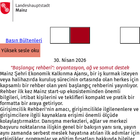
Ana
sayfaya
İçeriğe atla
Basın Bültenleri
yüksek sesle oku
30. Nisan 2026
"Başlangıç rehberi": oryantasyon, ağ ve somut destek
Mainz Şehri Ekonomik Kalkınma Ajansı, bir iş kurmak isteyen
veya halihazırda kuruluş sürecinin ortasında olan herkes için
kapsamlı bir rehber olan yeni başlangıç rehberini yayınlıyor.
Rehber ilk kez Mainz start-up ekosisteminden önemli
bilgileri, irtibat kişilerini ve teklifleri kompakt ve pratik bir
formatta bir araya getiriyor.
Girişimcilik Rehberi'nin amacı, girişimcilikle ilgilenenlere ve
girişimcilere ilgili kaynaklara erişimi önemli ölçüde
kolaylaştırmaktır. Danışma merkezleri, ağlar ve merkezi
başvuru noktalarına ilişkin genel bir bakışın yanı sıra, yayın
aynı zamanda serbest meslek hayatına atılan ilk adımlar için
etkinlikler, programlar ve eğitim fırsatları hakkında bilgiler