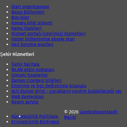
İdari organizasyon
Basın Bültenleri
Boş İşler
Konsey bilgi sistemi
Kamu ihaleleri
Hizmet portalı (çevrimiçi hizmetler)
Haber bültenimize abone olun
Veri koruma ayarları
Şehir Hizmetleri
Şehir haritası
WLAN etkin noktaları
Umumi tuvaletler
Zaman çizelgesi bilgileri
Emzirme ve bez değiştirme kılavuzu
Acil durum girişi - çocukların yardım bulabileceği yer
Web Kameraları
Resim servisi
© 2026
Landeshauptstadt
Künye
Gizlilik Politikası
Mainz
Erişilebilirlik Bildirgesi