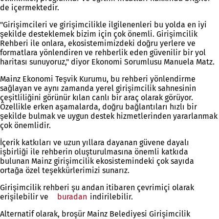
de içermektedir.
"Girişimcileri ve girişimcilikle ilgilenenleri bu yolda en iyi
şekilde desteklemek bizim için çok önemli. Girişimcilik
Rehberi ile onlara, ekosistemimizdeki doğru yerlere ve
formatlara yönlendiren ve rehberlik eden güvenilir bir yol
haritası sunuyoruz," diyor Ekonomi Sorumlusu Manuela Matz.
Mainz Ekonomi Teşvik Kurumu, bu rehberi yönlendirme
sağlayan ve aynı zamanda yerel girişimcilik sahnesinin
çeşitliliğini görünür kılan canlı bir araç olarak görüyor.
Özellikle erken aşamalarda, doğru bağlantıları hızlı bir
şekilde bulmak ve uygun destek hizmetlerinden yararlanmak
çok önemlidir.
İçerik katkıları ve uzun yıllara dayanan güvene dayalı
işbirliği ile rehberin oluşturulmasına önemli katkıda
bulunan Mainz girişimcilik ekosistemindeki çok sayıda
ortağa özel teşekkürlerimizi sunarız.
Girişimcilik rehberi şu andan itibaren çevrimiçi olarak
erişilebilir ve
buradan
(Yeni
indirilebilir.
bir
Alternatif olarak, broşür Mainz Belediyesi Girişimcilik
sekmede