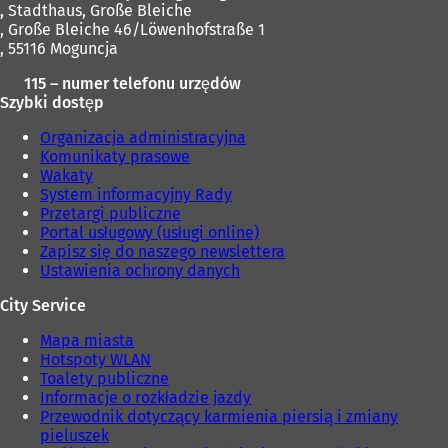
,
Stadthaus, Große Bleiche
, Große Bleiche 46/Löwenhofstraße 1
, 55116 Moguncja
115 – numer telefonu urzędów
Szybki dostęp
Organizacja administracyjna
Komunikaty prasowe
Wakaty
System informacyjny Rady
Przetargi publiczne
Portal usługowy (usługi online)
Zapisz się do naszego newslettera
Ustawienia ochrony danych
City Service
Mapa miasta
Hotspoty WLAN
Toalety publiczne
Informacje o rozkładzie jazdy
Przewodnik dotyczący karmienia piersią i zmiany
pieluszek