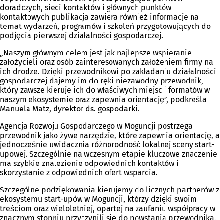
doradczych, sieci kontaktów i głównych punktów
kontaktowych publikacja zawiera również informacje na
temat wydarzeń, programów i szkoleń przygotowujących do
podjęcia pierwszej działalności gospodarczej.
„Naszym głównym celem jest jak najlepsze wspieranie
założycieli oraz osób zainteresowanych założeniem firmy na
ich drodze. Dzięki przewodnikowi po zakładaniu działalności
gospodarczej dajemy im do ręki niezawodny przewodnik,
który zawsze kieruje ich do właściwych miejsc i formatów w
naszym ekosystemie oraz zapewnia orientację”, podkreśla
Manuela Matz, dyrektor ds. gospodarki.
Agencja Rozwoju Gospodarczego w Moguncji postrzega
przewodnik jako żywe narzędzie, które zapewnia orientację, a
jednocześnie uwidacznia różnorodność lokalnej sceny start-
upowej. Szczególnie na wczesnym etapie kluczowe znaczenie
ma szybkie znalezienie odpowiednich kontaktów i
skorzystanie z odpowiednich ofert wsparcia.
Szczególne podziękowania kierujemy do licznych partnerów z
ekosystemu start-upów w Moguncji, którzy dzięki swoim
treściom oraz wieloletniej, opartej na zaufaniu współpracy w
znacznym stopniu przyczynili się do powstania przewodnika.