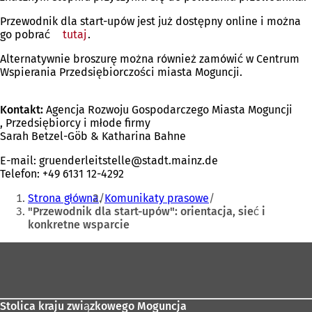
Przewodnik dla start-upów jest już dostępny online i można
go pobrać
tutaj
(Otwiera
.
się
Alternatywnie broszurę można również zamówić w Centrum
w
Wspierania Przedsiębiorczości miasta Moguncji.
nowej
karcie)
Kontakt:
Agencja Rozwoju Gospodarczego Miasta Moguncji
, Przedsiębiorcy i młode firmy
Sarah Betzel-Göb & Katharina Bahne
E-mail:
gruenderleitstelle
stadt.mainz
de
Telefon: +49 6131 12-4292
Jesteś
Strona główna
Komunikaty prasowe
tutaj:
"Przewodnik dla start-upów": orientacja, sieć i
konkretne wsparcie
Obszar
stóp
Stolica kraju związkowego Moguncja