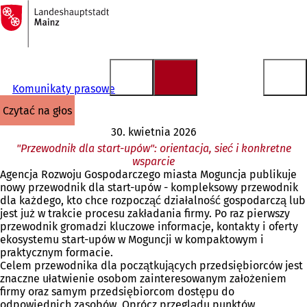
Do
strony
Przejdź do treści
głównej
Komunikaty prasowe
czytać na głos
30. kwietnia 2026
"Przewodnik dla start-upów": orientacja, sieć i konkretne
wsparcie
Agencja Rozwoju Gospodarczego miasta Moguncja publikuje
nowy przewodnik dla start-upów - kompleksowy przewodnik
dla każdego, kto chce rozpocząć działalność gospodarczą lub
jest już w trakcie procesu zakładania firmy. Po raz pierwszy
przewodnik gromadzi kluczowe informacje, kontakty i oferty
ekosystemu start-upów w Moguncji w kompaktowym i
praktycznym formacie.
Celem przewodnika dla początkujących przedsiębiorców jest
znaczne ułatwienie osobom zainteresowanym założeniem
firmy oraz samym przedsiębiorcom dostępu do
odpowiednich zasobów. Oprócz przeglądu punktów