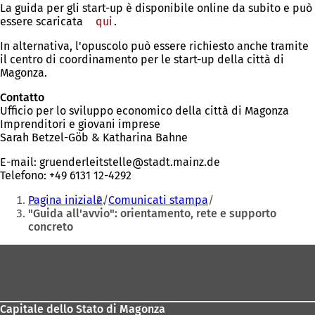
La guida per gli start-up è disponibile online da subito e può
essere scaricata
qui
(Si
.
apre
In alternativa, l'opuscolo può essere richiesto anche tramite
in
il centro di coordinamento per le start-up della città di
una
Magonza.
nuova
scheda)
Contatto
Ufficio per lo sviluppo economico della città di Magonza
Imprenditori e giovani imprese
Sarah Betzel-Göb & Katharina Bahne
E-mail:
gruenderleitstelle
stadt.mainz
de
Telefono: +49 6131 12-4292
Siete
Pagina iniziale
Comunicati stampa
qui:
"Guida all'avvio": orientamento, rete e supporto
concreto
Area
dei
piedi
Capitale dello Stato di Magonza