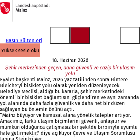
Ana
sayfaya
İçeriğe atla
Basın Bültenleri
yüksek sesle oku
18. Haziran 2026
Şehir merkezinden geçen, daha güvenli ve cazip bir ulaşım
yolu
Eyalet başkenti Mainz, 2026 yaz tatilinden sonra Hintere
Bleiche’yi bisiklet yolu olarak yeniden düzenleyecek.
Belediye Meclisi, aldığı bu kararla, şehir merkezindeki
önemli bir bisiklet bağlantısını güçlendiren ve aynı zamanda
yol alanında daha fazla güvenlik ve daha net bir düzen
sağlayan bu önlemin önünü açtı.
“Mainz büyüyor ve kamusal alana yönelik talepler artıyor.
Amacımız, farklı ulaşım biçimlerini güvenli, anlaşılır ve
mümkün olduğunca çatışmasız bir şekilde birbiriyle uyumlu
hale getirmektir,” diye açıklıyor Çevre ve Ulaşım Sorumlusu
Janina Steinkrüger.