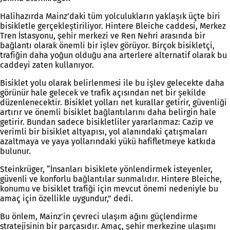
Halihazırda Mainz’daki tüm yolculukların yaklaşık üçte biri
bisikletle gerçekleştiriliyor. Hintere Bleiche caddesi, Merkez
Tren İstasyonu, şehir merkezi ve Ren Nehri arasında bir
bağlantı olarak önemli bir işlev görüyor. Birçok bisikletçi,
trafiğin daha yoğun olduğu ana arterlere alternatif olarak bu
caddeyi zaten kullanıyor.
Bisiklet yolu olarak belirlenmesi ile bu işlev gelecekte daha
görünür hale gelecek ve trafik açısından net bir şekilde
düzenlenecektir. Bisiklet yolları net kurallar getirir, güvenliği
artırır ve önemli bisiklet bağlantılarını daha belirgin hale
getirir. Bundan sadece bisikletliler yararlanmaz: Cazip ve
verimli bir bisiklet altyapısı, yol alanındaki çatışmaları
azaltmaya ve yaya yollarındaki yükü hafifletmeye katkıda
bulunur.
Steinkrüger, “İnsanları bisiklete yönlendirmek isteyenler,
güvenli ve konforlu bağlantılar sunmalıdır. Hintere Bleiche,
konumu ve bisiklet trafiği için mevcut önemi nedeniyle bu
amaç için özellikle uygundur,” dedi.
Bu önlem, Mainz’in çevreci ulaşım ağını güçlendirme
stratejisinin bir parçasıdır. Amaç, şehir merkezine ulaşımı