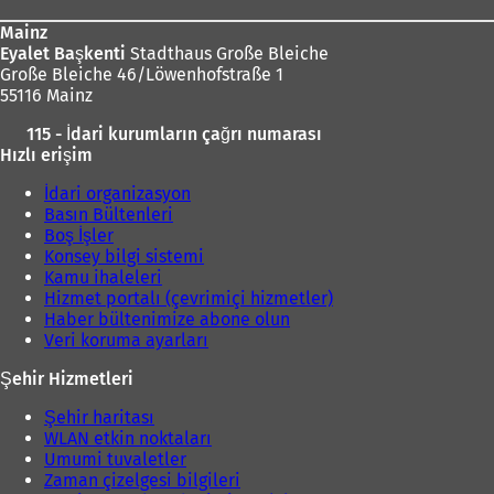
Mainz
Eyalet Başkenti
Stadthaus Große Bleiche
Große Bleiche 46/Löwenhofstraße 1
55116 Mainz
115 - İdari kurumların çağrı numarası
Hızlı erişim
İdari organizasyon
Basın Bültenleri
Boş İşler
Konsey bilgi sistemi
Kamu ihaleleri
Hizmet portalı (çevrimiçi hizmetler)
Haber bültenimize abone olun
Veri koruma ayarları
Şehir Hizmetleri
Şehir haritası
WLAN etkin noktaları
Umumi tuvaletler
Zaman çizelgesi bilgileri