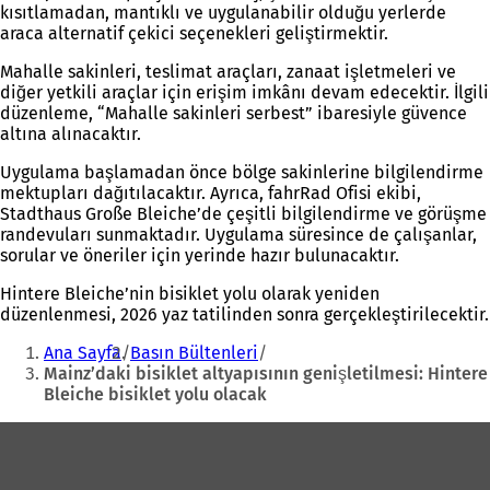
kısıtlamadan, mantıklı ve uygulanabilir olduğu yerlerde
araca alternatif çekici seçenekleri geliştirmektir.
Mahalle sakinleri, teslimat araçları, zanaat işletmeleri ve
diğer yetkili araçlar için erişim imkânı devam edecektir. İlgili
düzenleme, “Mahalle sakinleri serbest” ibaresiyle güvence
altına alınacaktır.
Uygulama başlamadan önce bölge sakinlerine bilgilendirme
mektupları dağıtılacaktır. Ayrıca, fahrRad Ofisi ekibi,
Stadthaus Große Bleiche’de çeşitli bilgilendirme ve görüşme
randevuları sunmaktadır. Uygulama süresince de çalışanlar,
sorular ve öneriler için yerinde hazır bulunacaktır.
Hintere Bleiche’nin bisiklet yolu olarak yeniden
düzenlenmesi, 2026 yaz tatilinden sonra gerçekleştirilecektir.
Buradasınız:
Ana Sayfa
Basın Bültenleri
Mainz’daki bisiklet altyapısının genişletilmesi: Hintere
Bleiche bisiklet yolu olacak
Ayak
bölgesi