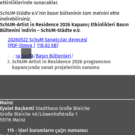
etkinliklerinde sunacaklar.
SchUM-Städte e.V.’nin basın bülteninin tam metnini ekte
indirebilirsiniz.
SchUM-Artist in Residence 2026 Kapanış Etkinlikleri Basın
Bültenini İndirin – SchUM-Städte e.V.
20260522 SchuM Sanatçılar derecesi
PDF
-Dosya
118,82 kB
Buradasınız:
Ana Sayfa
Basın Bültenleri
SchUM-Artist in Residence 2026 programının
kapanışında sanat projelerinin sunumu
Ayak
bölgesi
Mainz
Eyalet Başkenti
Stadthaus Große Bleiche
Große Bleiche 46/Löwenhofstraße 1
55116 Mainz
115 - İdari kurumların çağrı numarası