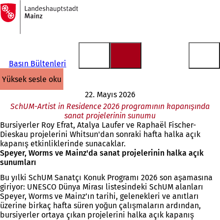
Ana
sayfaya
İçeriğe atla
Basın Bültenleri
yüksek sesle oku
22. Mayıs 2026
SchUM-Artist in Residence 2026 programının kapanışında
sanat projelerinin sunumu
Bursiyerler Roy Efrat, Atalya Laufer ve Raphaël Fischer-
Dieskau projelerini Whitsun'dan sonraki hafta halka açık
kapanış etkinliklerinde sunacaklar.
Speyer, Worms ve Mainz'da sanat projelerinin halka açık
sunumları
Bu yılki SchUM Sanatçı Konuk Programı 2026 son aşamasına
giriyor: UNESCO Dünya Mirası listesindeki SchUM alanları
Speyer, Worms ve Mainz’ın tarihi, gelenekleri ve anıtları
üzerine birkaç hafta süren yoğun çalışmaların ardından,
bursiyerler ortaya çıkan projelerini halka açık kapanış