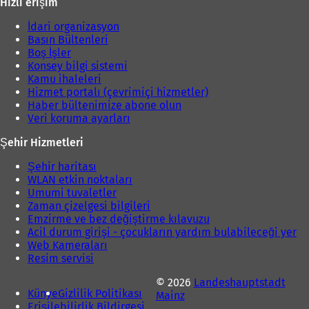
Hızlı erişim
İdari organizasyon
Basın Bültenleri
Boş İşler
Konsey bilgi sistemi
Kamu ihaleleri
Hizmet portalı (çevrimiçi hizmetler)
Haber bültenimize abone olun
Veri koruma ayarları
Şehir Hizmetleri
Şehir haritası
WLAN etkin noktaları
Umumi tuvaletler
Zaman çizelgesi bilgileri
Emzirme ve bez değiştirme kılavuzu
Acil durum girişi - çocukların yardım bulabileceği yer
Web Kameraları
Resim servisi
© 2026
Landeshauptstadt
Künye
Gizlilik Politikası
Mainz
Erişilebilirlik Bildirgesi