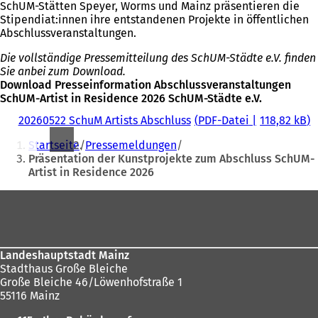
SchUM-Stätten Speyer, Worms und Mainz präsentieren die
Stipendiat:innen ihre entstandenen Projekte in öffentlichen
Abschlussveranstaltungen.
Die vollständige Pressemitteilung des SchUM-Städte e.V. finden
Sie anbei zum Download.
Download Presseinformation Abschlussveranstaltungen
SchUM-Artist in Residence 2026 SchUM-Städte e.V.
20260522 SchuM Artists Abschluss
PDF
-Datei
118,82 kB
Sie
Startseite
Pressemeldungen
befinden
Präsentation der Kunstprojekte zum Abschluss SchUM-
Artist in Residence 2026
sich
hier:
Fußbereich
Landeshauptstadt Mainz
Stadthaus Große Bleiche
Große Bleiche 46/Löwenhofstraße 1
55116 Mainz