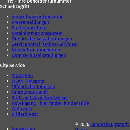
115 - Ihre Behördenrufnummer
Schnellzugriff
Verwaltungsorganisation
Pressemeldungen
Stellenangebote
Ratsinformationssystem
Öffentliche Ausschreibungen
Serviceportal (Online-Services)
Newsletter abonnieren
Datenschutzeinstellungen
City Service
Stadtplan
WLAN-Hotspots
Öffentliche Toiletten
Fahrplanauskunft
Still- und Wickelwegweiser
Noteingang - hier finden Kinder Hilfe
Webcams
Bilderdienst
© 2026
Landeshauptstadt
Impressum
Mainz