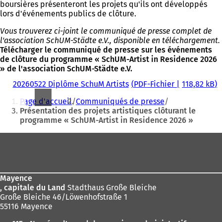
boursières présenteront les projets qu'ils ont développés
lors d'événements publics de clôture.
Vous trouverez ci-joint le communiqué de presse complet de
l'association SchUM-Städte e.V., disponible en téléchargement.
Télécharger le communiqué de presse sur les événements
de clôture du programme « SchUM-Artist in Residence 2026
» de l'association SchUM-Städte e.V.
20260522 Diplôme SchuM Artists
PDF
-Fichier
118,82 kB
Vous
Page d'accueil
Communiqués de presse
êtes
Présentation des projets artistiques clôturant le
programme « SchUM-Artist in Residence 2026 »
ici
:
Pied
de
page
Mayence
, capitale du Land
Stadthaus Große Bleiche
Große Bleiche 46/Löwenhofstraße 1
55116 Mayence