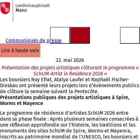
Vers
la
Accéder au contenu
page
d'accueil
Communiqués de presse
lire à haute voix
22. mai 2026
Présentation des projets artistiques clôturant le programme «
SchUM-Artist in Residence 2026 »
Les boursiers Roy Efrat, Atalya Laufer et Raphaël Fischer-
Dieskau ont présenté leurs projets lors d'événements publics
de clôture la semaine suivant la Pentecôte.
Présentations publiques des projets artistiques à Spire,
Worms et Mayence
Le programme de résidence d'artistes SchUM 2026 entre
dans sa phase finale : Après plusieurs semaines consacrées à
une réflexion approfondie sur l'histoire, les traditions et les
monuments des sites SchUM de Spire, Worms et Mayence,
inscrits au patrimoine mondial de l'UNESCO, les boursiers et