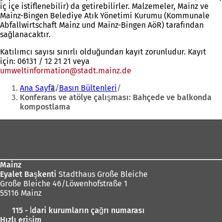
iç içe istiflenebilir) da getirebilirler. Malzemeler, Mainz ve
Mainz-Bingen Belediye Atık Yönetimi Kurumu (Kommunale
Abfallwirtschaft Mainz und Mainz-Bingen AöR) tarafından
sağlanacaktır.
Katılımcı sayısı sınırlı olduğundan kayıt zorunludur. Kayıt
için: 06131 / 12 21 21 veya
umweltinformation
stadt.mainz
de
Buradasınız:
Ana Sayfa
Basın Bültenleri
Konferans ve atölye çalışması: Bahçede ve balkonda
kompostlama
Ayak
bölgesi
Mainz
Eyalet Başkenti
Stadthaus Große Bleiche
Große Bleiche 46/Löwenhofstraße 1
55116 Mainz
115 - İdari kurumların çağrı numarası
Hızlı erişim