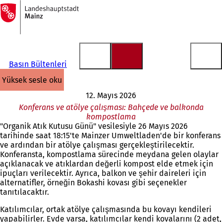
Ana
sayfaya
İçeriğe atla
Basın Bültenleri
yüksek sesle oku
12. Mayıs 2026
Konferans ve atölye çalışması: Bahçede ve balkonda
kompostlama
"Organik Atık Kutusu Günü" vesilesiyle 26 Mayıs 2026
tarihinde saat 18:15'te Mainzer Umweltladen'de bir konferans
ve ardından bir atölye çalışması gerçekleştirilecektir.
Konferansta, kompostlama sürecinde meydana gelen olaylar
açıklanacak ve atıklardan değerli kompost elde etmek için
ipuçları verilecektir. Ayrıca, balkon ve şehir daireleri için
alternatifler, örneğin Bokashi kovası gibi seçenekler
tanıtılacaktır.
Katılımcılar, ortak atölye çalışmasında bu kovayı kendileri
yapabilirler. Evde varsa, katılımcılar kendi kovalarını (2 adet,