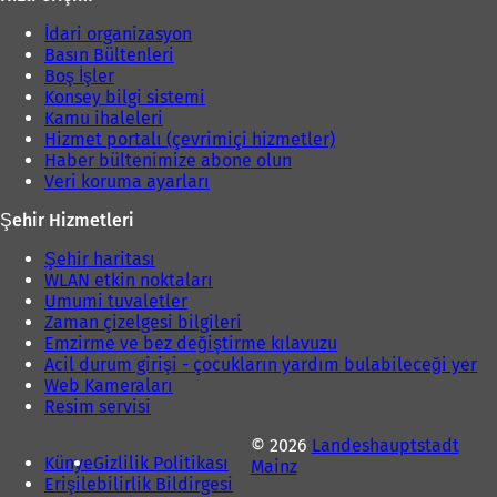
İdari organizasyon
Basın Bültenleri
Boş İşler
Konsey bilgi sistemi
Kamu ihaleleri
Hizmet portalı (çevrimiçi hizmetler)
Haber bültenimize abone olun
Veri koruma ayarları
Şehir Hizmetleri
Şehir haritası
WLAN etkin noktaları
Umumi tuvaletler
Zaman çizelgesi bilgileri
Emzirme ve bez değiştirme kılavuzu
Acil durum girişi - çocukların yardım bulabileceği yer
Web Kameraları
Resim servisi
© 2026
Landeshauptstadt
Künye
Gizlilik Politikası
Mainz
Erişilebilirlik Bildirgesi