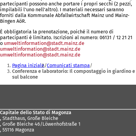
partecipanti possono anche portare i propri secchi (2 pezzi,
impilabili l'uno nell'altro). I materiali necessari saranno
forniti dalla Kommunale Abfallwirtschaft Mainz und Mainz-
Bingen AöR.
È obbligatoria la prenotazione, poiché il numero di
partecipanti è limitato. Iscrizioni al numero: 06131 / 12 21 21
o
umweltinformation@stadt.mainz.de
umweltinformation
stadt.mainz
de
umweltinformation
stadt.mainz
de
Siete
Pagina iniziale
Comunicati stampa
qui:
Conferenza e laboratorio: Il compostaggio in giardino e
sul balcone
Area
dei
piedi
Capitale dello Stato di Magonza
,
Stadthaus, Große Bleiche
, Große Bleiche 46/Löwenhofstraße 1
, 55116 Magonza