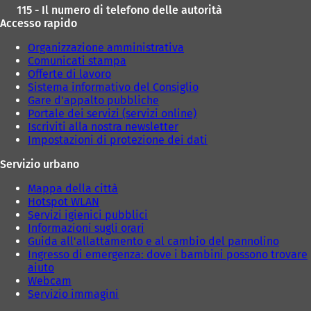
115 - Il numero di telefono delle autorità
Accesso rapido
Organizzazione amministrativa
Comunicati stampa
Offerte di lavoro
Sistema informativo del Consiglio
Gare d'appalto pubbliche
Portale dei servizi (servizi online)
Iscriviti alla nostra newsletter
Impostazioni di protezione dei dati
Servizio urbano
Mappa della città
Hotspot WLAN
Servizi igienici pubblici
Informazioni sugli orari
Guida all'allattamento e al cambio del pannolino
Ingresso di emergenza: dove i bambini possono trovare
aiuto
Webcam
Servizio immagini