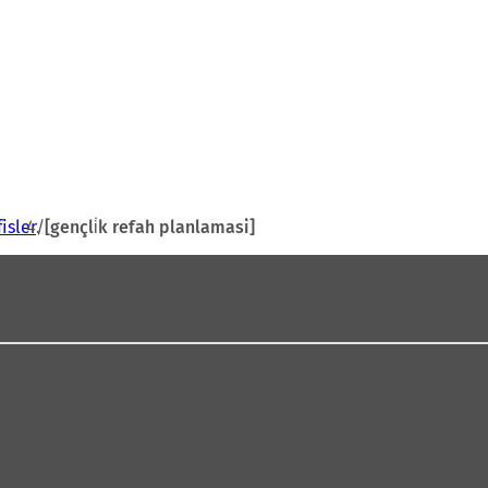
isler
[gençli̇k refah planlamasi]