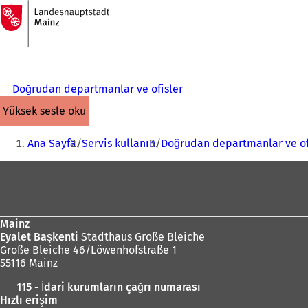
Ana
sayfaya
İçeriğe atla
Doğrudan departmanlar ve ofisler
yüksek sesle oku
Buradasınız:
Ana Sayfa
Servis kullanın
Doğrudan departmanlar ve of
Ayak
bölgesi
Mainz
Eyalet Başkenti
Stadthaus Große Bleiche
Große Bleiche 46/Löwenhofstraße 1
55116 Mainz
115 - İdari kurumların çağrı numarası
Hızlı erişim