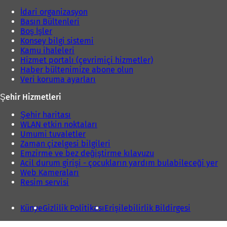
İdari organizasyon
Basın Bültenleri
Boş İşler
Konsey bilgi sistemi
Kamu ihaleleri
Hizmet portalı (çevrimiçi hizmetler)
Haber bültenimize abone olun
Veri koruma ayarları
Şehir Hizmetleri
Şehir haritası
WLAN etkin noktaları
Umumi tuvaletler
Zaman çizelgesi bilgileri
Emzirme ve bez değiştirme kılavuzu
Acil durum girişi - çocukların yardım bulabileceği yer
Web Kameraları
Resim servisi
Künye
Gizlilik Politikası
Erişilebilirlik Bildirgesi