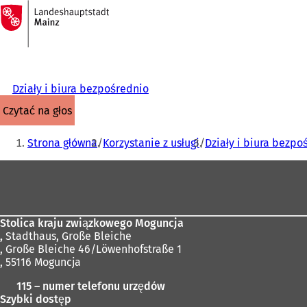
Do
strony
Przejdź do treści
głównej
Działy i biura bezpośrednio
czytać na głos
Jesteś
Strona główna
Korzystanie z usługi
Działy i biura bezpo
tutaj:
Obszar
stóp
Stolica kraju związkowego Moguncja
,
Stadthaus, Große Bleiche
, Große Bleiche 46/Löwenhofstraße 1
, 55116 Moguncja
115 – numer telefonu urzędów
Szybki dostęp