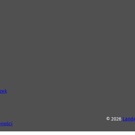
szek
© 2026
Lande
pności