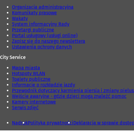
Organizacja administracyjna
Komunikaty prasowe
Wakaty
System informacyjny Rady
Przetargi publiczne
Portal usługowy (usługi online)
Zapisz się do naszego newslettera
Ustawienia ochrony danych
City Service
Mapa miasta
Hotspoty WLAN
Toalety publiczne
Informacje o rozkładzie jazdy
Przewodnik dotyczący karmienia piersią i zmiany pielu
Wejście awaryjne - gdzie dzieci mogą znaleźć pomoc
Kamery internetowe
Serwis zdjęć
Nadruk
Polityka prywatności
Deklaracja w sprawie dostę