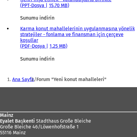
PPT-Dosya
15,70 MB
Sunumu indirin
Karma konut mahallelerinin uygulanmasına yönelik
stratejiler - fonlama ve finansman için çerçeve
koşullar
PDF
-Dosya
1,25 MB
Sunumu indirin
Buradasınız:
Ana Sayfa
Forum "Yeni konut mahalleleri"
Ayak
bölgesi
Mainz
Eyalet Başkenti
Stadthaus Große Bleiche
Große Bleiche 46/Löwenhofstraße 1
55116 Mainz