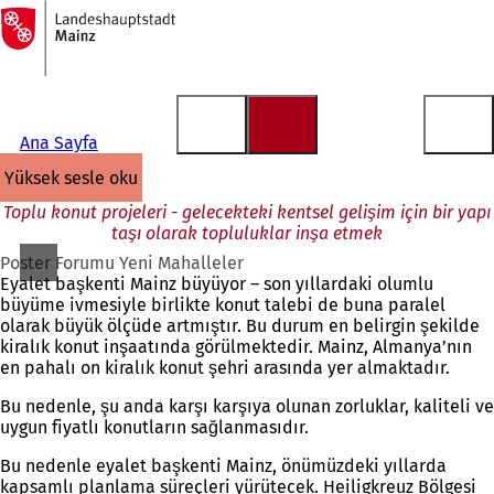
Ana
sayfaya
İçeriğe atla
Ana Sayfa
yüksek sesle oku
Toplu konut projeleri - gelecekteki kentsel gelişim için bir yapı
taşı olarak topluluklar inşa etmek
Poster Forumu Yeni Mahalleler
Eyalet başkenti Mainz büyüyor – son yıllardaki olumlu
büyüme ivmesiyle birlikte konut talebi de buna paralel
olarak büyük ölçüde artmıştır. Bu durum en belirgin şekilde
kiralık konut inşaatında görülmektedir. Mainz, Almanya’nın
en pahalı on kiralık konut şehri arasında yer almaktadır.
Bu nedenle, şu anda karşı karşıya olunan zorluklar, kaliteli ve
uygun fiyatlı konutların sağlanmasıdır.
Bu nedenle eyalet başkenti Mainz, önümüzdeki yıllarda
kapsamlı planlama süreçleri yürütecek. Heiligkreuz Bölgesi