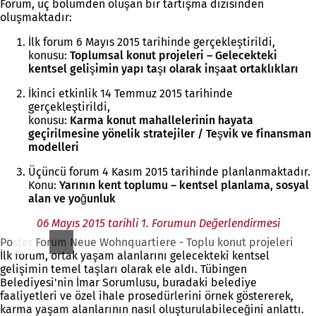
Forum, üç bölümden oluşan bir tartışma dizisinden
oluşmaktadır:
İlk forum 6 Mayıs 2015 tarihinde gerçekleştirildi,
konusu:
Toplumsal konut projeleri – Gelecekteki
kentsel gelişimin yapı taşı olarak inşaat ortaklıkları
İkinci etkinlik 14 Temmuz 2015 tarihinde
gerçekleştirildi,
konusu:
Karma konut mahallelerinin hayata
geçirilmesine yönelik stratejiler / Teşvik ve finansman
modelleri
Üçüncü forum 4 Kasım 2015 tarihinde planlanmaktadır.
Konu:
Yarının kent toplumu – kentsel planlama, sosyal
alan ve yoğunluk
06 Mayıs 2015 tarihli 1. Forumun Değerlendirmesi
Poster Forum Neue Wohnquartiere - Toplu konut projeleri
İlk forum, ortak yaşam alanlarını gelecekteki kentsel
gelişimin temel taşları olarak ele aldı. Tübingen
Belediyesi'nin İmar Sorumlusu, buradaki belediye
faaliyetleri ve özel ihale prosedürlerini örnek göstererek,
karma yaşam alanlarının nasıl oluşturulabileceğini anlattı.