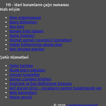
115 - İdari kurumların çağrı numarası
Hızlı erişim
İdari organizasyon
Basın Bültenleri
Boş İşler
Konsey bilgi sistemi
Kamu ihaleleri
Hizmet portalı (çevrimiçi hizmetler)
Haber bültenimize abone olun
Veri koruma ayarları
Şehir Hizmetleri
Şehir haritası
WLAN etkin noktaları
Umumi tuvaletler
Zaman çizelgesi bilgileri
Emzirme ve bez değiştirme kılavuzu
Acil durum girişi - çocukların yardım bulabileceği yer
Web Kameraları
Resim servisi
© 2026
Landeshauptstadt