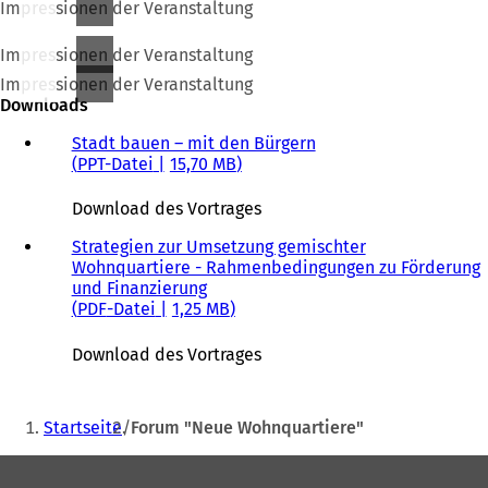
Impressionen der Veranstaltung
Impressionen der Veranstaltung
Impressionen der Veranstaltung
Downloads
Stadt bauen – mit den Bürgern
PPT-Datei
15,70 MB
Download des Vortrages
Strategien zur Umsetzung gemischter
Wohnquartiere - Rahmenbedingungen zu Förderung
und Finanzierung
PDF
-Datei
1,25 MB
Download des Vortrages
Sie
Startseite
Forum "Neue Wohnquartiere"
befinden
Fußbereich
sich