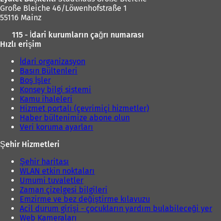
Große Bleiche 46/Löwenhofstraße 1
55116 Mainz
115 - İdari kurumların çağrı numarası
Hızlı erişim
İdari organizasyon
Basın Bültenleri
Boş İşler
Konsey bilgi sistemi
Kamu ihaleleri
Hizmet portalı (çevrimiçi hizmetler)
Haber bültenimize abone olun
Veri koruma ayarları
Şehir Hizmetleri
Şehir haritası
WLAN etkin noktaları
Umumi tuvaletler
Zaman çizelgesi bilgileri
Emzirme ve bez değiştirme kılavuzu
Acil durum girişi - çocukların yardım bulabileceği yer
Web Kameraları