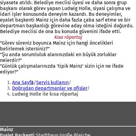
siyasete atıldı. Belediye meclisi üyesi ve daha sonra grup
başkanı olarak görev yapan Ludwig Holle, siyasi çalışma ve
idari işler konusunda deneyim kazandı. Bu deneyimler,
eyalet başkenti Mainz için daha fazla çaba sarf etme ve bir
departman başkanlığı görevine aday olma isteğini doğurdu.
Belediye meclisi de ona bu konuda güvenini ifade etti.
Kısa röportaj
"Görev süreniz boyunca Mainz için hangi öncelikleri
belirlemek istersiniz?"
"Şu anda sorumluluk alanınızdaki en büyük zorluklar
nelerdir?"
"Günlük çalışmalarınızda 'tipik Mainz' sizin için ne ifade
ediyor?"
Buradasınız:
Ana Sayfa
Servis kullanın
Doğrudan departmanlar ve ofisler
Ludwig Holle ile kısa röportaj
Ayak
bölgesi
Mainz
Eyalet Başkenti
Stadthaus Große Bleiche