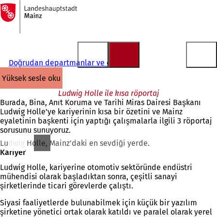
Ana
sayfaya
İçeriğe atla
Doğrudan departmanlar ve ofisler
yüksek sesle oku
Ludwig Holle ile kısa röportaj
Burada, Bina, Anıt Koruma ve Tarihi Miras Dairesi Başkanı
Ludwig Holle'ye kariyerinin kısa bir özetini ve Mainz
eyaletinin başkenti için yaptığı çalışmalarla ilgili 3 röportaj
sorusunu sunuyoruz.
Ludwig Holle, Mainz’daki en sevdiği yerde.
Kariyer
Ludwig Holle, kariyerine otomotiv sektöründe endüstri
mühendisi olarak başladıktan sonra, çeşitli sanayi
şirketlerinde ticari görevlerde çalıştı.
Siyasi faaliyetlerde bulunabilmek için küçük bir yazılım
şirketine yönetici ortak olarak katıldı ve paralel olarak yerel