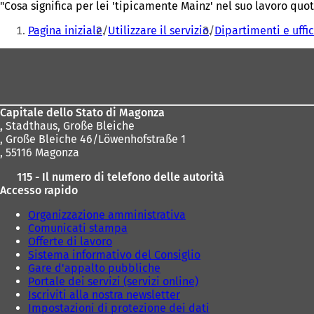
"Cosa significa per lei 'tipicamente Mainz' nel suo lavoro quot
Siete
Pagina iniziale
Utilizzare il servizio
Dipartimenti e uffi
qui:
Area
dei
piedi
Capitale dello Stato di Magonza
,
Stadthaus, Große Bleiche
, Große Bleiche 46/Löwenhofstraße 1
, 55116 Magonza
115 - Il numero di telefono delle autorità
Accesso rapido
Organizzazione amministrativa
Comunicati stampa
Offerte di lavoro
Sistema informativo del Consiglio
Gare d'appalto pubbliche
Portale dei servizi (servizi online)
Iscriviti alla nostra newsletter
Impostazioni di protezione dei dati