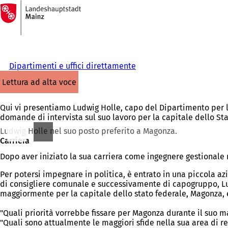
Alla
pagina
Vai al contenuto
iniziale
Dipartimenti e uffici direttamente
lettura ad alta voce
Qui vi presentiamo Ludwig Holle, capo del Dipartimento per l'
domande di intervista sul suo lavoro per la capitale dello St
Ludwig Holle nel suo posto preferito a Magonza.
Carriera
Dopo aver iniziato la sua carriera come ingegnere gestionale 
Per potersi impegnare in politica, è entrato in una piccola a
di consigliere comunale e successivamente di capogruppo, Lud
maggiormente per la capitale dello stato federale, Magonza, e 
"Quali priorità vorrebbe fissare per Magonza durante il suo m
"Quali sono attualmente le maggiori sfide nella sua area di re