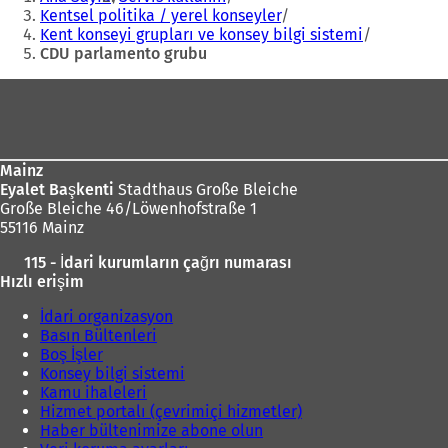
r
d
Kentsel politika / yerel konseyler
s
e
Kent konseyi grupları ve konsey bilgi sistemi
e
a
CDU parlamento grubu
k
ç
m
Ayak
ı
e
l
bölgesi
d
ı
e
r
a
)
Mainz
ç
ı
Eyalet Başkenti
Stadthaus Große Bleiche
ı
l
Große Bleiche 46/Löwenhofstraße 1
l
ı
55116 Mainz
ı
r
)
115 - İdari kurumların çağrı numarası
)
Hızlı erişim
İdari organizasyon
Basın Bültenleri
Boş İşler
Konsey bilgi sistemi
Kamu ihaleleri
Hizmet portalı (çevrimiçi hizmetler)
Haber bültenimize abone olun