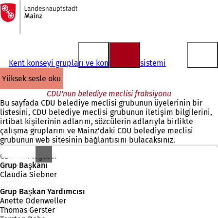
Ana
sayfaya
İçeriğe atla
Kent konseyi grupları ve konsey bilgi sistemi
yüksek sesle oku
CDU'nun belediye meclisi fraksiyonu
Bu sayfada CDU belediye meclisi grubunun üyelerinin bir
listesini, CDU belediye meclisi grubunun iletişim bilgilerini,
irtibat kişilerinin adlarını, sözcülerin adlarıyla birlikte
çalışma gruplarını ve Mainz'daki CDU belediye meclisi
grubunun web sitesinin bağlantısını bulacaksınız.
CDU'nun logosu.
Grup Başkanı
Claudia Siebner
Grup Başkan Yardımcısı
Anette Odenweller
Thomas Gerster