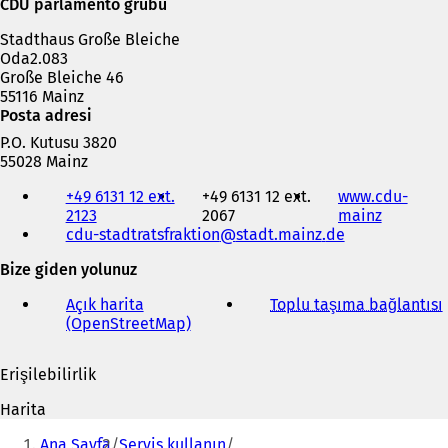
CDU parlamento grubu
Stadthaus Große Bleiche
Oda2.083
Große Bleiche 46
55116 Mainz
Posta adresi
P.O. Kutusu 3820
55028 Mainz
Telefon,
+49 6131 12 ext.
+49 6131 12 ext.
www.cdu-
faks
2123
2067
mainz
(
ve
cdu-stadtratsfraktion
stadt.mainz
de
Y
e-
e
posta
Bize giden yolunuz
n
adresi
i
Açık harita
Toplu taşıma bağlantısı
(
b
(OpenStreetMap)
(
i
Y
r
e
s
Erişilebilirlik
n
i
e
i
k
Harita
b
i
m
Buradasınız:
i
e
Ana Sayfa
Servis kullanın