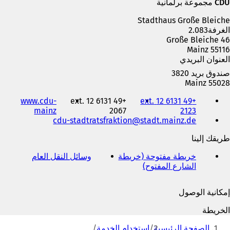
CDU مجموعة برلمانية
Stadthaus Große Bleiche
الغرفة2.083
Große Bleiche 46
55116 Mainz
العنوان البريدي
صندوق بريد 3820
55028 Mainz
الهاتف
www.cdu-
+49 6131 12 ext.
+49 6131 12 ext.
والفاكس
(
mainz
2067
2123
وعنوان
de
stadt.mainz
cdu-stadtratsfraktion
ي
البريد
ف
الإلكتروني
طريقك إلينا
ت
ح
خريطة مفتوحة (خريطة
وسائل النقل العام
(
ف
الشارع المفتوح)
(
ي
ي
ي
ف
ع
ف
ت
ل
إمكانية الوصول
ت
ح
ا
ح
ف
م
الخريطة
ف
ي
ة
أنت
ي
ع
ت
الصفحة الرئيسية
استخدام الخدمة