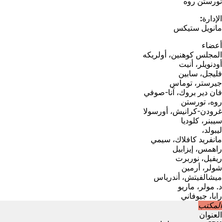
تورستن روه
الإدارة:
مانويل ستيكس
أعضاء
المجلس
كوهنين، أولريكه
أودنويلر، أنيت
فليجل، سابين
جيرستر، توماس
فان دير بروك، آنا-صوفي
روه، تورستن
غرودن-كرانيش، أورسولا
سيبنر، كلوديا
ليبولد،
مانفريد كافلاك، سيمي
راهمس، إيزابيل
ريفيل، نوربرت
شولر، أرمين
ميشالفيتش، أندرياس
د. مولر، ماريو
رابا، جيوفاني
المكتب
العنوان