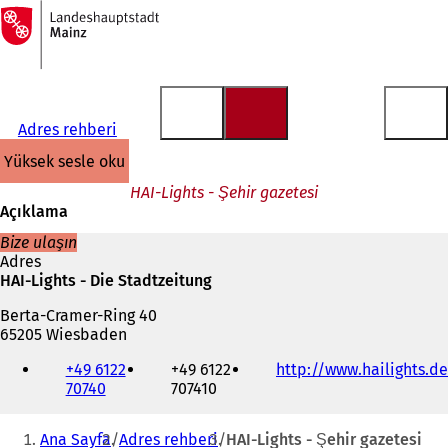
Ana
sayfaya
İçeriğe atla
Adres rehberi
yüksek sesle oku
HAI-Lights - Şehir gazetesi
Açıklama
Bize ulaşın
Adres
HAI-Lights - Die Stadtzeitung
Berta-Cramer-Ring 40
65205 Wiesbaden
Telefon,
+49 6122
+49 6122
http://www.hailights.de
faks
70740
707410
ve
e-
Buradasınız:
posta
Ana Sayfa
Adres rehberi
HAI-Lights - Şehir gazetesi