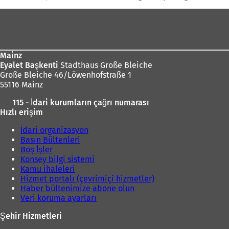
adresi
Ayak
bölgesi
Mainz
Eyalet Başkenti
Stadthaus Große Bleiche
Große Bleiche 46/Löwenhofstraße 1
55116 Mainz
115 - İdari kurumların çağrı numarası
Hızlı erişim
İdari organizasyon
Basın Bültenleri
Boş İşler
Konsey bilgi sistemi
Kamu ihaleleri
Hizmet portalı (çevrimiçi hizmetler)
Haber bültenimize abone olun
Veri koruma ayarları
Şehir Hizmetleri