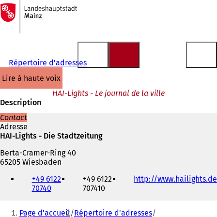
Vers
la
Accéder au contenu
page
d'accueil
Répertoire d'adresses
lire à haute voix
HAI-Lights - Le journal de la ville
Description
Contact
Adresse
HAI-Lights - Die Stadtzeitung
Berta-Cramer-Ring 40
65205 Wiesbaden
Téléphone,
+49 6122
+49 6122
http://www.hailights.de
fax
70740
707410
et
adresse
Vous
électronique
Page d'accueil
Répertoire d'adresses