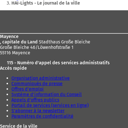
êtes
HAI-Lights - Le journal de la ville
ici
Pied
:
de
page
Mayence
, capitale du Land
Stadthaus Große Bleiche
Große Bleiche 46/Löwenhofstraße 1
55116 Mayence
115 - Numéro d'appel des services administratifs
Accès rapide
Organisation administrative
Communiqués de presse
Offres d'emploi
Système d'information du Conseil
Appels d'offres publics
Portail de services (services en ligne)
S'abonner à la newsletter
Paramètres de confidentialité
Service de la ville