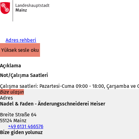
Ana
sayfaya
İçeriğe atla
Adres rehberi
yüksek sesle oku
Açıklama
Not/Çalışma Saatleri
Çalışma saatleri: Pazartesi-Cuma 09:00 - 18:00, Çarşamba ve C
Bize ulaşın
Adres
Nadel & Faden - Änderungsschneiderei Heiser
Breite Straße 64
55124 Mainz
Telefon,
+49 6131 466576
faks
Bize giden yolunuz
ve