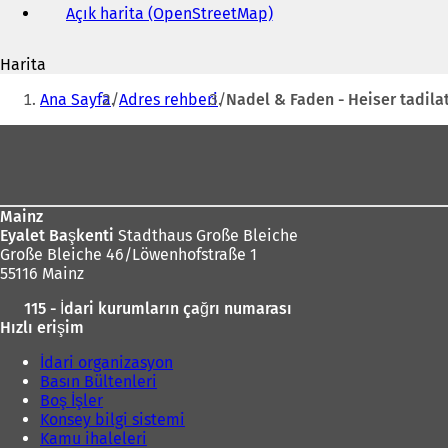
Açık harita (OpenStreetMap)
(
e-
Y
posta
e
adresi
Harita
n
Buradasınız:
i
Ana Sayfa
Adres rehberi
Nadel & Faden - Heiser tadilat 
b
i
Ayak
r
bölgesi
s
e
k
Mainz
m
Eyalet Başkenti
Stadthaus Große Bleiche
e
Große Bleiche 46/Löwenhofstraße 1
d
55116 Mainz
e
a
115 - İdari kurumların çağrı numarası
ç
Hızlı erişim
ı
l
İdari organizasyon
ı
Basın Bültenleri
r
Boş İşler
)
Konsey bilgi sistemi
Kamu ihaleleri