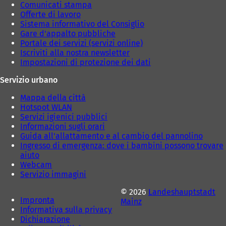
e
e
Comunicati stampa
d
d
Offerte di lavoro
a
a
Sistema informativo del Consiglio
)
)
Gare d'appalto pubbliche
Portale dei servizi (servizi online)
Iscriviti alla nostra newsletter
Impostazioni di protezione dei dati
Servizio urbano
Mappa della città
Hotspot WLAN
Servizi igienici pubblici
Informazioni sugli orari
Guida all'allattamento e al cambio del pannolino
Ingresso di emergenza: dove i bambini possono trovare
aiuto
Webcam
Servizio immagini
© 2026
Landeshauptstadt
Impronta
Mainz
Informativa sulla privacy
Dichiarazione