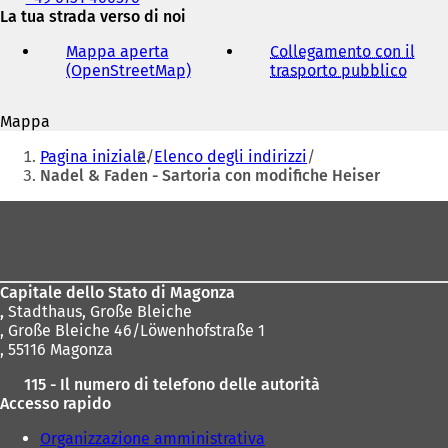
fax
La tua strada verso di noi
e
Mappa aperta
Collegamento con il
indirizzo
(OpenStreetMap)
(
trasporto pubblico
(
e-
S
S
mail
i
i
Mappa
a
a
Siete
p
p
Pagina iniziale
Elenco degli indirizzi
r
r
qui:
Nadel & Faden - Sartoria con modifiche Heiser
e
e
i
i
Area
n
n
dei
u
u
n
n
piedi
a
a
Capitale dello Stato di Magonza
n
n
,
Stadthaus, Große Bleiche
u
u
, Große Bleiche 46/Löwenhofstraße 1
o
o
, 55116 Magonza
v
v
a
a
115 - Il numero di telefono delle autorità
s
s
Accesso rapido
c
c
h
h
Organizzazione amministrativa