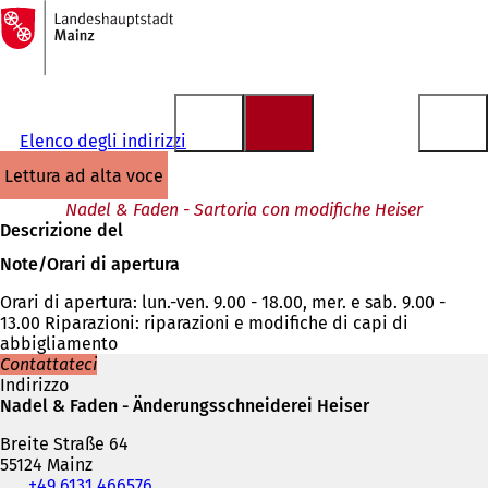
Alla
pagina
Vai al contenuto
iniziale
Elenco degli indirizzi
lettura ad alta voce
Nadel & Faden - Sartoria con modifiche Heiser
Descrizione del
Note/Orari di apertura
Orari di apertura: lun.-ven. 9.00 - 18.00, mer. e sab. 9.00 -
13.00 Riparazioni: riparazioni e modifiche di capi di
abbigliamento
Contattateci
Indirizzo
Nadel & Faden - Änderungsschneiderei Heiser
Breite Straße 64
55124 Mainz
Telefono,
+49 6131 466576