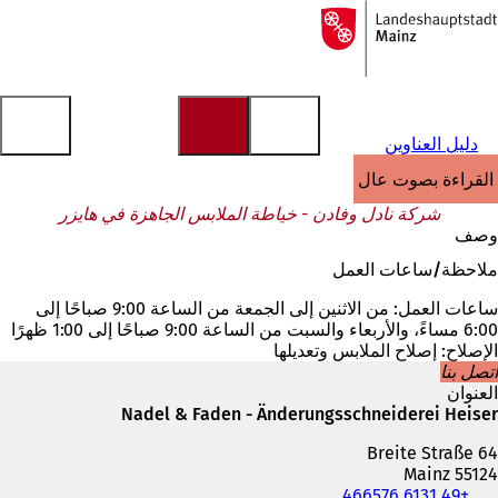
إلى
الصفحة
الانتقال إلى المحتوى
الرئيسية
دليل العناوين
القراءة بصوت عالٍ
شركة نادل وفادن - خياطة الملابس الجاهزة في هايزر
وصف
ملاحظة/ساعات العمل
ساعات العمل: من الاثنين إلى الجمعة من الساعة 9:00 صباحًا إلى
6:00 مساءً، والأربعاء والسبت من الساعة 9:00 صباحًا إلى 1:00 ظهرًا
الإصلاح: إصلاح الملابس وتعديلها
اتصل بنا
العنوان
Nadel & Faden - Änderungsschneiderei Heiser
Breite Straße 64
55124 Mainz
+49 6131 466576
الهاتف