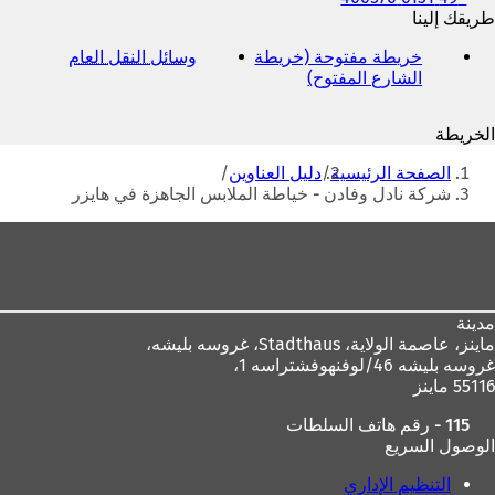
والفاكس
طريقك إلينا
وعنوان
خريطة مفتوحة (خريطة
وسائل النقل العام
(
البريد
الشارع المفتوح)
(
ي
الإلكتروني
ي
ف
ف
ت
الخريطة
ت
ح
أنت
ح
ف
الصفحة الرئيسية
دليل العناوين
ف
ي
هنا
شركة نادل وفادن - خياطة الملابس الجاهزة في هايزر
ي
ع
ع
ل
منطقة
ل
ا
القدم
ا
م
م
ة
ة
ت
مدينة
ت
ب
ماينز، عاصمة الولاية،
Stadthaus، غروسه بليشه،
ب
و
غروسه بليشه 46/لوفنهوفشتراسه 1،
و
ي
55116 ماينز
ي
ب
ب
ج
115 - رقم هاتف السلطات
ج
د
الوصول السريع
د
ي
ي
د
التنظيم الإداري