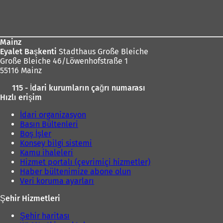
Ayak
i
b
bölgesi
i
r
s
Mainz
e
Eyalet Başkenti
Stadthaus Große Bleiche
k
Große Bleiche 46/Löwenhofstraße 1
m
55116 Mainz
e
115 - İdari kurumların çağrı numarası
d
Hızlı erişim
e
a
İdari organizasyon
ç
Basın Bültenleri
ı
Boş İşler
l
Konsey bilgi sistemi
ı
Kamu ihaleleri
r
Hizmet portalı (çevrimiçi hizmetler)
)
Haber bültenimize abone olun
Veri koruma ayarları
Şehir Hizmetleri
Şehir haritası