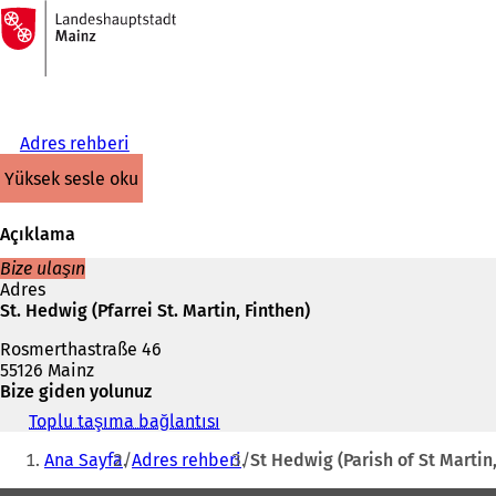
Ana
sayfaya
İçeriğe atla
Adres rehberi
yüksek sesle oku
Açıklama
Bize ulaşın
Adres
St. Hedwig (Pfarrei St. Martin, Finthen)
Rosmerthastraße 46
55126 Mainz
Bize giden yolunuz
Toplu taşıma bağlantısı
(
Buradasınız:
Y
Ana Sayfa
Adres rehberi
St Hedwig (Parish of St Martin,
e
n