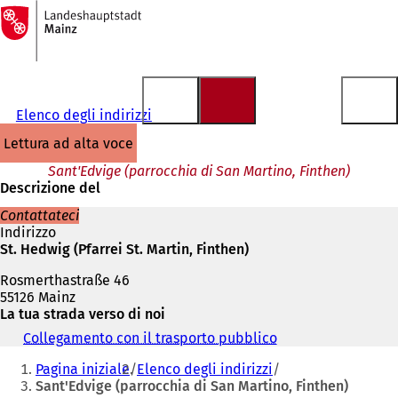
Alla
pagina
Vai al contenuto
iniziale
Elenco degli indirizzi
lettura ad alta voce
Sant'Edvige (parrocchia di San Martino, Finthen)
Descrizione del
Contattateci
Indirizzo
St. Hedwig (Pfarrei St. Martin, Finthen)
Rosmerthastraße 46
55126 Mainz
La tua strada verso di noi
Collegamento con il trasporto pubblico
(
Siete
S
Pagina iniziale
Elenco degli indirizzi
i
qui:
Sant'Edvige (parrocchia di San Martino, Finthen)
a