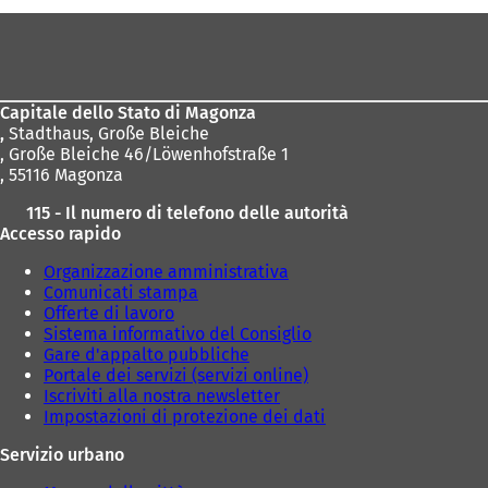
p
Area
r
e
dei
i
piedi
n
u
Capitale dello Stato di Magonza
n
,
Stadthaus, Große Bleiche
a
, Große Bleiche 46/Löwenhofstraße 1
n
, 55116 Magonza
u
115 - Il numero di telefono delle autorità
o
Accesso rapido
v
a
Organizzazione amministrativa
s
Comunicati stampa
c
Offerte di lavoro
h
Sistema informativo del Consiglio
e
Gare d'appalto pubbliche
d
Portale dei servizi (servizi online)
a
Iscriviti alla nostra newsletter
)
Impostazioni di protezione dei dati
Servizio urbano