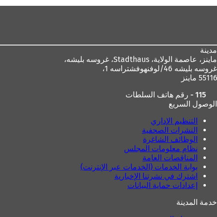
ح
منطقة
ف
ي
القدم
ع
ل
ا
مدينة
م
ماينز، عاصمة الولاية،
Stadthaus، غروسه بليشه،
ة
غروسه بليشه 46/لوفنهوفشتراسه 1،
ت
55116 ماينز
ب
115 - رقم هاتف السلطات
و
الوصول السريع
ي
ب
التنظيم الإداري
ج
النشرات الصحفية
د
الوظائف الشاغرة
ي
نظام معلومات المجلس
د
المناقصات العامة
ة
بوابة الخدمات (الخدمات عبر الإنترنت)
)
اشترك في نشرتنا الإخبارية
إعدادات حماية البيانات
خدمة المدينة