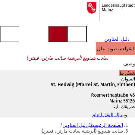
إلى
الصفحة
الانتقال إلى المحتوى
الرئيسية
دليل العناوين
القراءة بصوت عالٍ
سانت هيدويغ (أبرشية سانت مارتن، فينتن)
وصف
اتصل بنا
العنوان
St. Hedwig (Pfarrei St. Martin, Finthen)
Rosmerthastraße 46
55126 Mainz
طريقك إلينا
وسائل النقل العام
(
أنت
ي
الصفحة الرئيسية
دليل العناوين
ف
هنا
سانت هيدويغ (أبرشية سانت مارتن، فينتن)
ت