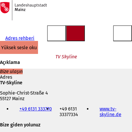
Ana
sayfaya
İçeriğe atla
Adres rehberi
yüksek sesle oku
TV Skyline
Açıklama
Bize ulaşın
Adres
TV-Skyline
Sophie-Christ-Straße 4
55127 Mainz
Telefon,
+49 6131 333770
+49 6131
www.tv-
faks
33377334
skyline.de
(
ve
Y
e-
Bize giden yolunuz
e
posta
n