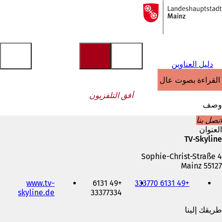
إلى
الصفحة
الانتقال إلى المحتوى
الرئيسية
دليل العناوين
القراءة بصوت عالٍ
أفق التلفزيون
وصف
اتصل بنا
العنوان
TV-Skyline
Sophie-Christ-Straße 4
55127 Mainz
الهاتف
www.tv-
+49 6131
+49 6131 333770
والفاكس
(
skyline.de
33377334
وعنوان
ي
البريد
طريقك إلينا
ف
الإلكتروني
ت