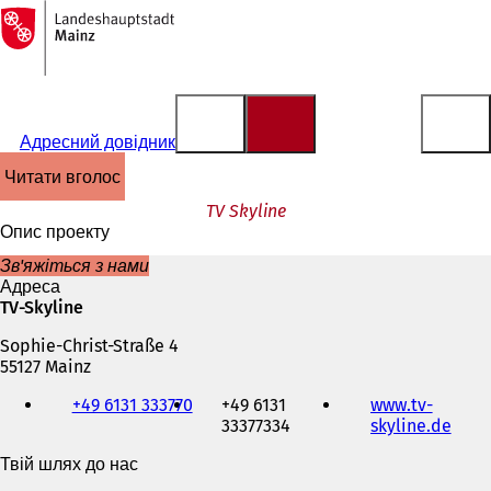
На
головну
Перейти до змісту
сторінку
Адресний довідник
читати вголос
TV Skyline
Опис проекту
Зв'яжіться з нами
Адреса
TV-Skyline
Sophie-Christ-Straße 4
55127 Mainz
Телефон,
+49 6131 333770
+49 6131
www.tv-
факс
33377334
skyline.de
(
та
В
адреса
Твій шлях до нас
і
електронної
д